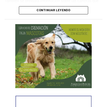
También se brindará información sobre las carreras que
la UNRN dicta en otras localidades de la provincia, con el
CONTINUAR LEYENDO
objetivo de mostrar el alcance y la diversidad de la
institución.
La iniciativa apunta especialmente a estudiantes de 4°, 5°
y 6° año de escuelas secundarias y técnicas, en un
momento clave para la orientación vocacional y la
elección de un proyecto educativo. En este sentido, la
Universidad abrirá las puertas de sus aulas y espacios
institucionales para que los y las jóvenes puedan conocer
de cerca el funcionamiento de la vida universitaria,
dialogar con estudiantes y docentes, y recorrer las
instalaciones.
Cada aula del edificio estará destinada a una Escuela de
la Sede, donde se realizarán muestras, exposiciones y
actividades vinculadas a las distintas carreras. Además,
habrá espacios específicos para las áreas de Extensión,