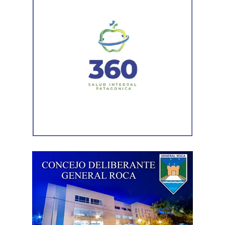
Investigación y Vida Estudiantil, junto con charlas sobre
becas, deportes, actividad física y propuestas de
acompañamiento para ingresantes.
Desde la organización se invita a directivos y docentes
de escuelas secundarias de la región a coordinar la
participación de sus cursos mediante un formulario de
inscripción, con el fin de organizar recorridos y franjas
horarias que permitan aprovechar al máximo la
experiencia.
Asimismo, la Oficina de Estudiantes permanecerá
disponible durante toda la jornada para asesorar y
acompañar a quienes deseen realizar la preinscripción a
alguna de las carreras de la Universidad.
Entre las propuestas académicas que estarán
representadas se encuentran Arquitectura, Diseño
Industrial, Diseño de Interiores y Mobiliario, Licenciatura
en Diseño Visual, Ingeniería en Alimentos, Ingeniería en