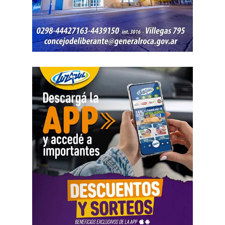
Biotecnología, Medicina Veterinaria, Odontología,
Licenciatura en Artes Visuales, Licenciatura en
Administración de Empresas, Licenciatura en Comercio
Exterior, Licenciatura en Criminología y Ciencias
Forenses, Licenciatura en Geología, Licenciatura en
Paleontología, Profesorado de Nivel Medio y Superior en
Biología, Tecnicatura Universitaria en Hidrocarburos,
Tecnicatura Superior en Mantenimiento Industrial y
Tecnicatura Universitaria en Enología, Bebidas
Fermentadas y Destiladas.
Por consultas, comunicarse
a
vidaestudiantil.avyvm@unrn.edu.ar
,
ingresoypermanencia
Fundación YPF dirá presente
con propuestas interactivas
En esta nueva edición, se desarrollarán actividades