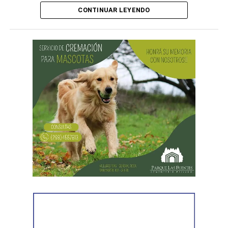
emergencias para informar lo que estaba ocurriendo.
CONTINUAR LEYENDO
Al llegar, los efectivos encontraron a la víctima reteniendo
a uno de los sospechosos. Según relató,
ambos
hombres le habían sustraído una bolsa con dinero en
efectivo y dos teléfonos celulares. En el lugar se
recuperó parte de los bienes robados y se detuvo al
primer involucrado.
En forma paralela,
otra comisión policial se dirigió a
una vivienda ubicada en el barrio Villa Obrera,
señalada por la víctima. Allí se identificó al segundo
sospechoso
y se llevaron adelante distintas diligencias
en el marco de la investigación.