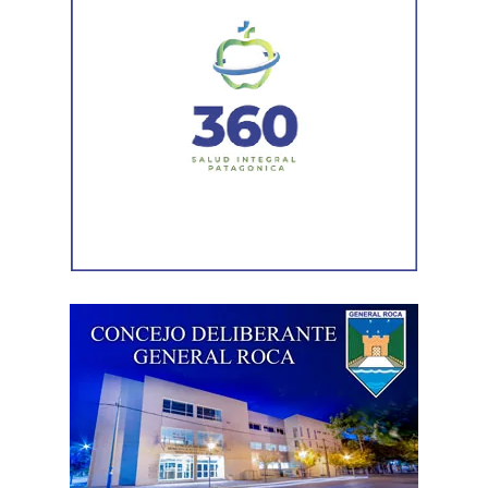
Durante el procedimiento, el personal encontró el teléfono
celular que permanecía desaparecido, oculto en el
acceso a la vivienda. El aparato fue reconocido por la
víctima, quien presentó la documentación
correspondiente para acreditar su propiedad. Además,
también
fue hallada la bolsa con el dinero en efectivo
denunciado como robado
.
Posteriormente, el inmueble fue preservado para la
intervención del Gabinete de Criminalística, que realizó
las pericias correspondientes. Otros elementos
encontrados quedaron bajo resguardo para determinar su
procedencia.