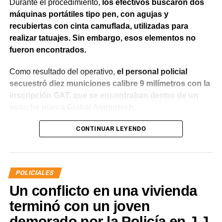
Durante el procedimiento,
los efectivos buscaron dos
máquinas portátiles tipo pen, con agujas y
recubiertas con cinta camuflada, utilizadas para
realizar tatuajes. Sin embargo, esos elementos no
fueron encontrados.
Como resultado del operativo,
el personal policial
secuestró diez municiones calibre 9 milímetros con la
inscripción GAT, que se encontraban dentro de un
estuche marca Global Ammotech.
Tras el hallazgo, se dio intervención a la Fiscalía N° 6,
CONTINUAR LEYENDO
que dispuso que las municiones sean remitidas en
calidad de secuestro y queden a disposición de la
Justicia.
POLICIALES
Un conflicto en una vivienda
terminó con un joven
demorado por la Policía en J.J.