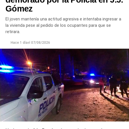
Gómez
El joven mantenía una actitud agresiva e intentaba ingresar a
la vivienda pese al pedido de los ocupantes para que se
retirara.
Hace 1 día
el
07/08/2026