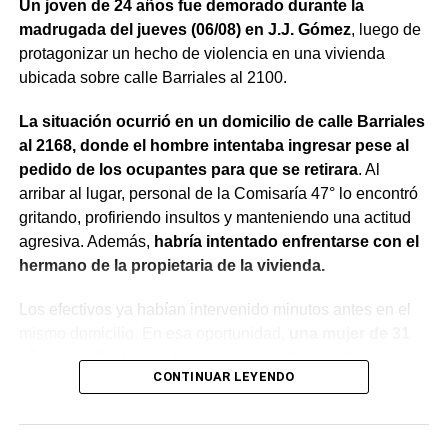
Un joven de 24 años fue demorado durante la
madrugada del jueves (06/08) en J.J. Gómez
, luego de
protagonizar un hecho de violencia en una vivienda
ubicada sobre calle Barriales al 2100.
La situación ocurrió en un domicilio de calle Barriales
al 2168, donde el hombre intentaba ingresar pese al
pedido de los ocupantes para que se retirara
. Al
arribar al lugar, personal de la Comisaría 47° lo encontró
gritando, profiriendo insultos y manteniendo una actitud
agresiva. Además,
habría intentado enfrentarse con el
hermano de la propietaria de la vivienda.
Los efectivos ya habían intervenido minutos antes en el
mismo domicilio. En esa oportunidad,
una mujer de 31
años manifestó que había compartido bebidas
CONTINUAR LEYENDO
alcohólicas con el joven y que, en el marco de una
discusión, sufrió una lesión leve en el rostro.