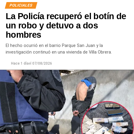
La víctima expresó que no deseaba radicar una
POLICIALES
denuncia penal ni recibir asistencia médica y
La Policía recuperó el botín de
únicamente solicitó que el joven se retirara del lugar
para evitar que el conflicto continuara.
un robo y detuvo a dos
hombres
Ante la persistencia de la conducta agresiva y el
incumplimiento de las indicaciones impartidas por los
El hecho ocurrió en el barrio Parque San Juan y la
efectivos,
el hombre fue demorado con el objetivo de
investigación continuó en una vivienda de Villa Obrera.
prevenir que la situación derivara en un hecho de
mayor gravedad.
Hace 1 día
el
07/08/2026