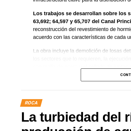
Los trabajos se desarrollan sobre los 
63,692; 64,597 y 65,707 del Canal Princ
reconstrucción del revestimiento de horm
acuerdo con las características de cada u
La obra incluye la demolición de losas det
los sectores que lo requieren, la ejecuci
con malla de acero y el sellado de juntas p
CONT
Desde el DPA destacaron que esta interve
renovación de la infraestructura hídrica pr
conducción del agua, preservar el Canal P
ROCA
eficiente y seguro para los productores del
La turbiedad del r