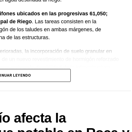
sifones ubicados en las progresivas 61,050;
ipal de Riego
. Las tareas consisten en la
igón de los taludes en ambas márgenes, de
na de las estructuras.
erioradas, la incorporación de suelo granular en
ón de un nuevo revestimiento de hormigón reforzado
ara mejorar la durabilidad de la infraestructura.
INUAR LEYENDO
nción forma parte del plan de mantenimiento y
ovincial, con el propósito de optimizar la
rincipal de Riego y brindar un servicio más
 Alto Valle.
ío afecta la