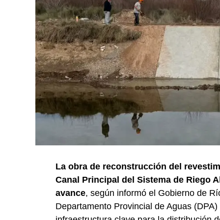
La obra de reconstrucción del revestim
Canal Principal del Sistema de Riego A
avance
, según informó el Gobierno de Rí
Departamento Provincial de Aguas (DPA) y
infraestructura clave para la distribución 