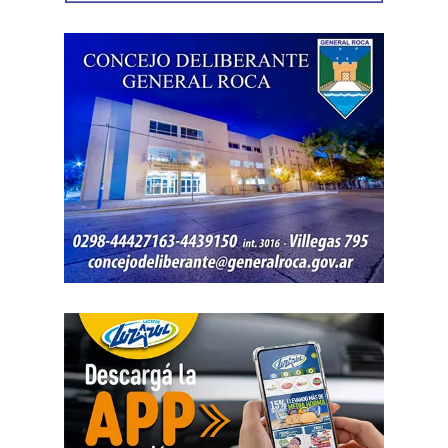
concretado, la jueza entendió que estaban cumplidos
todos los requisitos legales para admitir el desistimiento y
declarar extinguido el proceso.
«En virtud de ello entiendo que se encuentran
configurados los recaudos previstos en el artículo 278,
para que opere el desistimiento del proceso por voluntad
de la parte», explicó. Además, se estableció que las
actuaciones permanezcan archivadas en formato digital,
conforme a la normativa vigente del Poder Judicial de Río
Negro.