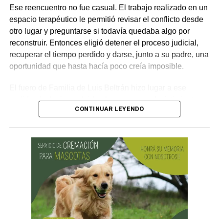
Ese reencuentro no fue casual. El trabajo realizado en un
espacio terapéutico le permitió revisar el conflicto desde
otro lugar y preguntarse si todavía quedaba algo por
reconstruir. Entonces eligió detener el proceso judicial,
recuperar el tiempo perdido y darse, junto a su padre, una
oportunidad que hasta hacía poco creía imposible.
El fuero de Familia de Luis Beltrán hizo lugar a ese
pedido, declaró concluido el proceso por desistimiento y
CONTINUAR LEYENDO
ordenó el archivo de las actuaciones. La jueza consideró
que se encontraban reunidos los requisitos previstos por
la legislación para poner fin al expediente.
El joven había promovido la acción para solicitar la
supresión de su apellido paterno. Durante la etapa inicial
del trámite se incorporó la documentación presentada, se
ordenó la publicación de edictos y se dispusieron
distintas medidas previas. En esa etapa la demanda
todavía no había sido notificada al progenitor.