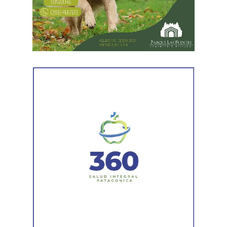
Al comunicar su decisión de desistir, explicó que el
proceso terapéutico le permitió replantear el conflicto
desde otra perspectiva. Expresó que quería intentar
recuperar la relación con su padre, compensar el tiempo
perdido y brindarse mutuamente una oportunidad antes
de avanzar con una decisión definitiva sobre su identidad
registral.
En la sentencia,
la magistrada explicó que el
desistimiento es una forma de poner fin
anticipadamente a un proceso judicial cuando una de
las partes decide no continuar con la acción.
Agregó que el Código Procesal Civil y Comercial autoriza
esa posibilidad siempre que, si la demanda ya fue
trasladada, la otra parte haya sido notificada.
Como en este caso ese traslado aún no se había