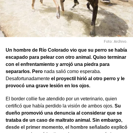
Foto: Archivo.
Un hombre de Río Colorado vio que su perro se había
escapado para pelear con otro animal. Quiso terminar
con el enfrentamiento y arrojó una piedra para
separarlos. Pero
nada salió como esperaba.
Desafortunadamente
el proyectil hirió al otro perro y le
provocó una grave lesión en los ojos.
El border collie fue atendido por un veterinario, quien
También se efectuaron trabajos en Los Fresnos y Vintter;
certificó que había perdido la visión de ambos ojos.
Su
Avenida Viterbori y Lago Mascardi; Avenida Roca y
dueño promovió una denuncia al considerar que se
Gadano; y Gadano al 846, donde se retiró una rejilla
trataba de un caso de maltrato animal. Sin embargo,
dañada y se colocó una valla preventiva para evitar
desde el primer momento, el hombre señalado explicó
accidentes.