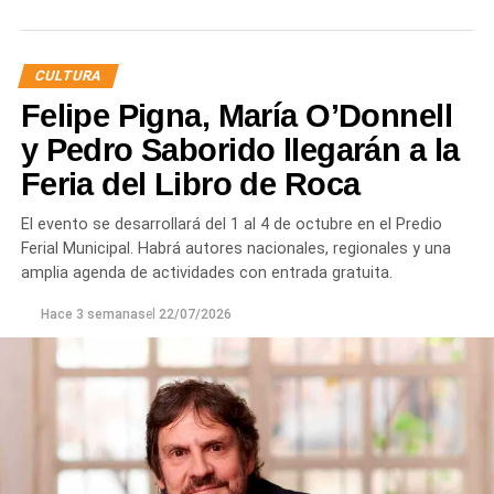
En pocos años, Underhertz logró consolidarse como una
de las propuestas más importantes de la escena
CULTURA
electrónica del Alto Valle. Sus eventos comenzaron en el
Felipe Pigna, María O’Donnell
predio de Sitrajur, luego continuaron en Aquelarre y
también tuvieron su paso por Oveja Negra, convocando a
y Pedro Saborido llegarán a la
un público cada vez más numeroso.
Feria del Libro de Roca
Además, la productora fue responsable de acercar a la
El evento se desarrollará del 1 al 4 de octubre en el Predio
ciudad artistas de gran prestigio dentro de la electrónica,
Ferial Municipal. Habrá autores nacionales, regionales y una
como
D-Nox, Emiliano Demarco, Emi Galván, Kamilo
amplia agenda de actividades con entrada gratuita.
Sanclemente, Magdalena, Ivan Lozano
y otros
Hace 3 semanas
el
22/07/2026
referentes nacionales e internacionales, posicionando a
Roca como una plaza cada vez más importante dentro
del circuito.
Un artista argentino que conquista
los principales escenarios del