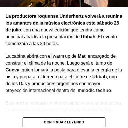
La productora roquense Underhertz volverá a reunir a
los amantes de la música electrónica este sábado 25
de julio
, con una nueva edición que tendrá como
principal atractivo la presentación de
Ubbah
. El evento
comenzará a las 23 horas.
La cabina abrirá con el warm up de
Mat
, encargado de
construir el clima de la noche. Luego será el turno de
Gueva
, quien tomará la posta para elevar la energía de la
pista y preparar el terreno para el cierre de
Ubbah
, uno
de los DJs y productores argentinos con mayor
proyección internacional dentro del
melodic techno
.
Esta noche marcará un nuevo capítulo para la productora,
ya que será la primera vez que desembarque en San
Zenone, un espacio ubicado sobre calle Damas Patricias,
CONTINUAR LEYENDO
casi Ruta Nacional N° 22, en General Roca.