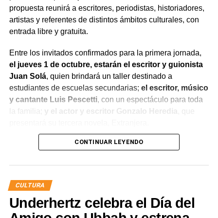
propuesta reunirá a escritores, periodistas, historiadores,
artistas y referentes de distintos ámbitos culturales, con
entrada libre y gratuita.
Entre los invitados confirmados para la primera jornada,
el jueves 1 de octubre, estarán el escritor y guionista
Juan Solá
, quien brindará un taller destinado a
estudiantes de escuelas secundarias;
el escritor, músico
y cantante Luis Pescetti
, con un espectáculo para toda
la familia;
y el actor y escritor Gonzalo Heredia
, que
presentará su tercera novela, Extranjera.
CONTINUAR LEYENDO
El viernes 2 de octubre será el turno de la escritora,
abogada y activista feminista Lala Pasquinelli
, quien
presentará los libros Estafa de la feminidad y Maternidad
¿deseo o mandato?.
Ese mismo día también
CULTURA
participará la periodista y escritora María O’Donnell
,
Underhertz celebra el Día del
con su obra Montoneros, una historia visual.