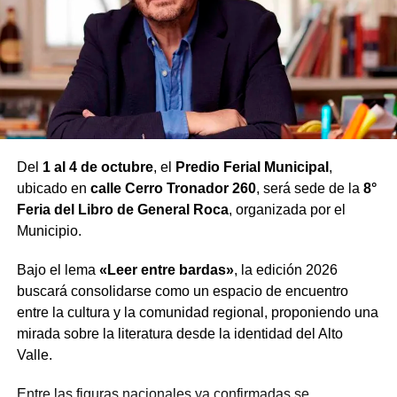
mundo
Detrás del nombre artístico
Ubbah
se encuentra
Lucas
Uberto
, productor nacido en Argentina que comenzó su
formación musical desde muy pequeño estudiando piano
y que, con el paso de los años, se convirtió en uno de los
exponentes más destacados del melodic techno a nivel
internacional.
Del
1 al 4 de octubre
, el
Predio Ferial Municipal
,
Su carrera dio un salto definitivo tras incorporarse al
ubicado en
calle Cerro Tronador 260
, será sede de la
8°
prestigioso sello Afterlife, de Tale Of Us, con el
Feria del Libro de General Roca
, organizada por el
lanzamiento de System Failure, una producción que lo
Municipio.
posicionó entre los artistas más observados de la escena
Bajo el lema
«Leer entre bardas»
, la edición 2026
electrónica mundial. A partir de allí comenzó a
buscará consolidarse como un espacio de encuentro
presentarse en algunos de los clubes y festivales más
entre la cultura y la comunidad regional, proponiendo una
importantes del planeta, como Hi Ibiza, Amnesia Ibiza,
mirada sobre la literatura desde la identidad del Alto
Printworks de Londres y eventos oficiales de Afterlife en
Valle.
distintos países.
Entre las figuras nacionales ya confirmadas se
Actualmente reside en Europa, integra el roster