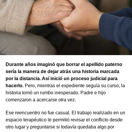
concluyó que no existían los elementos necesarios para
atribuir responsabilidad contravencional por maltrato
animal.
La resolución también descartó la figura de custodia de
animales, ya que esa infracción solo se configura cuando
un animal causa lesiones a una persona por falta de
cuidados de su dueño. En este caso, el daño recayó
sobre otro animal, por lo que esa norma tampoco
Durante años imaginó que borrar el apellido paterno
resultaba aplicable.
sería la manera de dejar atrás una historia marcada
por la distancia. Así inició un proceso judicial para
El fallo aclaró que el archivo de la causa
hacerlo.
Pero, mientras el expediente seguía su curso, la
contravencional no impide que el dueño del perro
historia tomó un rumbo inesperado. Padre e hijo
lesionado reclame por la vía civil una indemnización
comenzaron a acercarse otra vez.
por los daños que considere haber sufrido.
Ese reencuentro no fue casual. El trabajo realizado en un
espacio terapéutico le permitió revisar el conflicto desde
otro lugar y preguntarse si todavía quedaba algo por