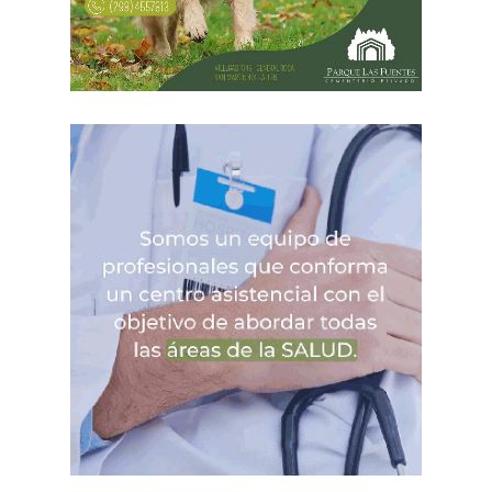
base. Actualmente, la obra se encuentra en su etapa final,
restando únicamente la limpieza general del sector y el
retiro de escombros.
Estas intervenciones preventivas permiten que el Sistema
de Riego Alto Valle llegue en óptimas condiciones al
inicio de la temporada, programada para el transcurso de
agosto, reduciendo el riesgo de filtraciones, preservando
la infraestructura de riego y evitando futuras reparaciones
de emergencia.