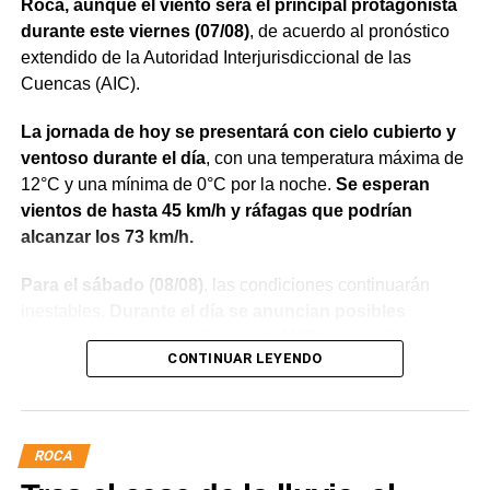
Roca, aunque el viento será el principal protagonista
acompañar a quienes deseen realizar la preinscripción a
durante este viernes (07/08)
, de acuerdo al pronóstico
alguna de las carreras de la Universidad.
extendido de la Autoridad Interjurisdiccional de las
Cuencas (AIC).
Entre las propuestas académicas que estarán
representadas se encuentran Arquitectura, Diseño
La jornada de hoy se presentará con cielo cubierto y
Industrial, Diseño de Interiores y Mobiliario, Licenciatura
ventoso durante el día
, con una temperatura máxima de
en Diseño Visual, Ingeniería en Alimentos, Ingeniería en
12°C y una mínima de 0°C por la noche.
Se esperan
Biotecnología, Medicina Veterinaria, Odontología,
vientos de hasta 45 km/h y ráfagas que podrían
Licenciatura en Artes Visuales, Licenciatura en
alcanzar los 73 km/h.
Administración de Empresas, Licenciatura en Comercio
Exterior, Licenciatura en Criminología y Ciencias
Para el sábado (08/08)
, las condiciones continuarán
Forenses, Licenciatura en Geología, Licenciatura en
inestables.
Durante el día se anuncian posibles
Paleontología, Profesorado de Nivel Medio y Superior en
tormentas, con una máxima de 11°C y una mínima de
Biología, Tecnicatura Universitaria en Hidrocarburos,
CONTINUAR LEYENDO
-4°C
. El viento alcanzará los 46 km/h, con ráfagas de
Tecnicatura Superior en Mantenimiento Industrial y
hasta 61 km/h.
Tecnicatura Universitaria en Enología, Bebidas
Fermentadas y Destiladas.
El domingo (09/08) comenzará una mejora en las
ROCA
condiciones meteorológicas
. El cielo estará
Por consultas, comunicarse