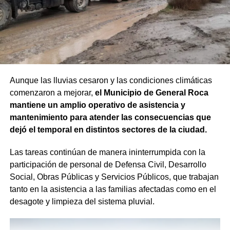
Neuquina (muy cerca de tu zona en Río Negro), a través
del programa Vos y la Energía.
V4LE
Es un juego educativo dirigido a estudiantes de nivel
primario y secundario que invita, de forma lúdica y
Aunque las lluvias cesaron y las condiciones climáticas
colaborativa, a explorar los principales procesos de la
comenzaron a mejorar,
el Municipio de General Roca
industria del petróleo y el gas en la Argentina, con
mantiene un amplio operativo de asistencia y
especial énfasis en la producción no convencional.
mantenimiento para atender las consecuencias que
dejó el temporal en distintos sectores de la ciudad.
Creada por Fundación YPF, esta maqueta interactiva
tiene cuatro estaciones que representan las etapas
Las tareas continúan de manera ininterrumpida con la
fundamentales de la producción de hidrocarburos:
participación de personal de Defensa Civil, Desarrollo
exploración y extracción en un yacimiento, transformación
Social, Obras Públicas y Servicios Públicos, que trabajan
en una refinería, almacenamiento y transporte en tanques
tanto en la asistencia a las familias afectadas como en el
y camiones, y sus diferentes usos en el hogar.
desagote y limpieza del sistema pluvial.
Es importante resaltar que, por su diseño, las actividades