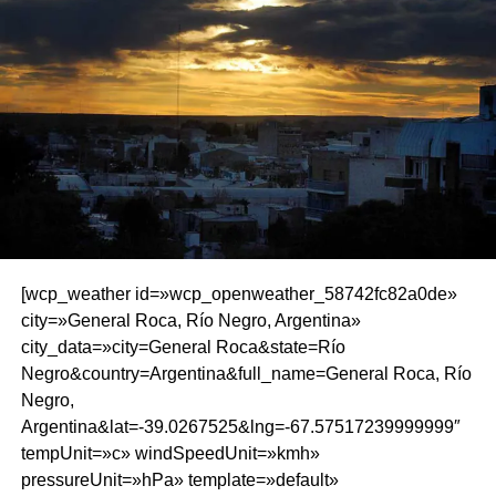
[wcp_weather id=»wcp_openweather_58742fc82a0de»
city=»General Roca, Río Negro, Argentina»
city_data=»city=General Roca&state=Río
Negro&country=Argentina&full_name=General Roca, Río
Negro,
Argentina&lat=-39.0267525&lng=-67.57517239999999″
tempUnit=»c» windSpeedUnit=»kmh»
pressureUnit=»hPa» template=»default»