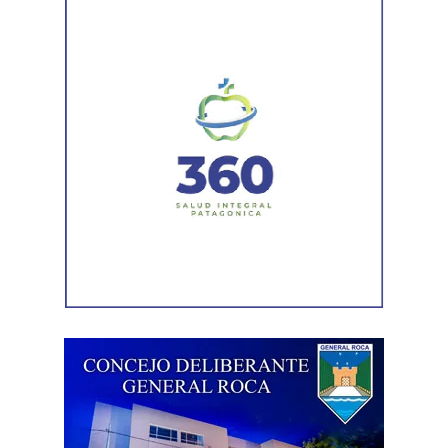
limpieza de alcantarillas y sumideros en distintos
sectores de la ciudad, entre ellos Jujuy y Güemes;
Güemes entre Dr. Maradona y República del Líbano;
Carlos Gardel y Rochdale; Rochdale y Australia;
Rochdale y Jujuy; Yrigoyen y Mendoza; Yrigoyen y
Avenida Roca; y Chula Vista, casi San Juan.