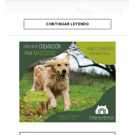
serán restringidas en la cantidad de participantes, se
establecerán mecanismos de selección de las escuelas
que participarán, en común acuerdo entre las partes.
CONTINUAR LEYENDO
Para más información e inscripción visitar la
página web
de la UNRN
.
Desde Defensa Civil y Desarrollo Social se brindó
ayuda a vecinos de los barrios Fiske Menuco, Nuevo,
Noroeste, Quinta 25, Carlos Soria y Chacramonte,
donde se entregaron nylon, frazadas, colchones, leña
y alimentos.
En paralelo, las cuadrillas municipales realizaron la