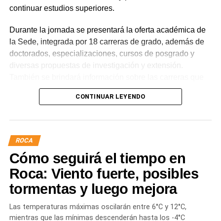
continuar estudios superiores.
Durante la jornada se presentará la oferta académica de
la Sede, integrada por 18 carreras de grado, además de
doctorados, especializaciones, cursos de posgrado y
diversas propuestas de investigación y extensión.
También se brindará información sobre las carreras que
la UNRN dicta en otras localidades de la provincia, con el
CONTINUAR LEYENDO
objetivo de mostrar el alcance y la diversidad de la
institución.
La iniciativa apunta especialmente a estudiantes de 4°, 5°
ROCA
y 6° año de escuelas secundarias y técnicas, en un
Cómo seguirá el tiempo en
momento clave para la orientación vocacional y la
elección de un proyecto educativo. En este sentido, la
Roca: Viento fuerte, posibles
Universidad abrirá las puertas de sus aulas y espacios
tormentas y luego mejora
institucionales para que los y las jóvenes puedan conocer
de cerca el funcionamiento de la vida universitaria,
Las temperaturas máximas oscilarán entre 6°C y 12°C,
dialogar con estudiantes y docentes, y recorrer las
mientras que las mínimas descenderán hasta los -4°C