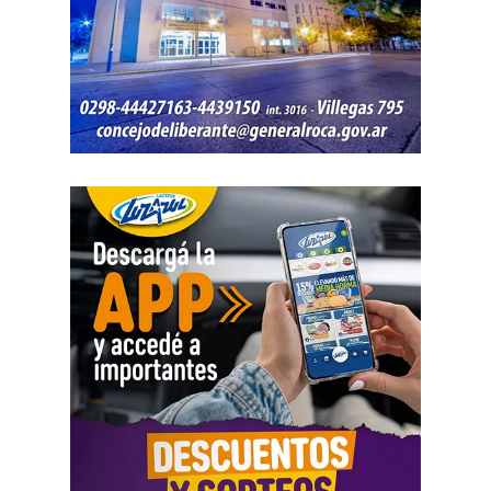
También se efectuaron trabajos en Los Fresnos y Vintter;
Avenida Viterbori y Lago Mascardi; Avenida Roca y
Gadano; y Gadano al 846, donde se retiró una rejilla
dañada y se colocó una valla preventiva para evitar
accidentes.
Como parte del operativo, s
e pusieron en
funcionamiento las bombas sumergibles ubicadas en
José Ingenieros y Mendoza, y en 9 de Julio y
Belgrano, con el objetivo de acelerar el drenaje del
agua acumulada.
Las tareas continuarán durante la tarde en barrio
Chacramonte con la intervención de un camión bomba y
maquinaria vial. Además, el Municipio informó que una
vez que las calles de ripio se sequen y el terreno lo
permita, se retomarán los trabajos de reparación y
mantenimiento.