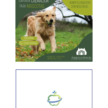
hombres le habían sustraído una bolsa con dinero en
efectivo y dos teléfonos celulares. En el lugar se
recuperó parte de los bienes robados y se detuvo al
primer involucrado.
En forma paralela,
otra comisión policial se dirigió a
una vivienda ubicada en el barrio Villa Obrera,
señalada por la víctima. Allí se identificó al segundo
sospechoso
y se llevaron adelante distintas diligencias
en el marco de la investigación.