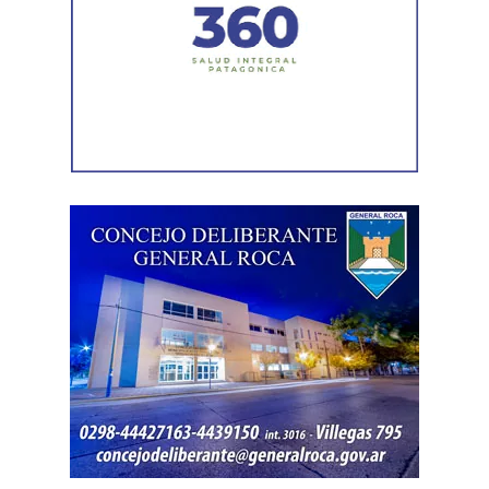
Durante el procedimiento, el personal encontró el teléfono
celular que permanecía desaparecido, oculto en el
acceso a la vivienda. El aparato fue reconocido por la
víctima, quien presentó la documentación
correspondiente para acreditar su propiedad. Además,
también
fue hallada la bolsa con el dinero en efectivo
denunciado como robado
.
Posteriormente, el inmueble fue preservado para la
intervención del Gabinete de Criminalística, que realizó
las pericias correspondientes. Otros elementos
encontrados quedaron bajo resguardo para determinar su
procedencia.
Por disposición de la Fiscalía de turno, ambos hombres
permanecen detenidos en el marco de una causa por
robo.