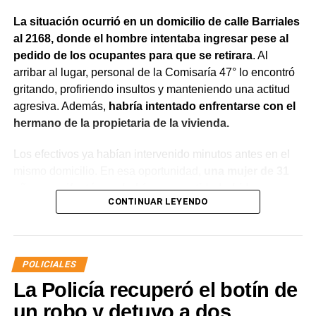
La situación ocurrió en un domicilio de calle Barriales
al 2168, donde el hombre intentaba ingresar pese al
pedido de los ocupantes para que se retirara
. Al
arribar al lugar, personal de la Comisaría 47° lo encontró
gritando, profiriendo insultos y manteniendo una actitud
agresiva. Además,
habría intentado enfrentarse con el
hermano de la propietaria de la vivienda.
Los efectivos ya habían intervenido minutos antes en el
mismo domicilio. En esa oportunidad,
una mujer de 31
años manifestó que había compartido bebidas
CONTINUAR LEYENDO
alcohólicas con el joven y que, en el marco de una
discusión, sufrió una lesión leve en el rostro.
La víctima expresó que no deseaba radicar una
POLICIALES
denuncia penal ni recibir asistencia médica y
La Policía recuperó el botín de
únicamente solicitó que el joven se retirara del lugar
para evitar que el conflicto continuara.
un robo y detuvo a dos