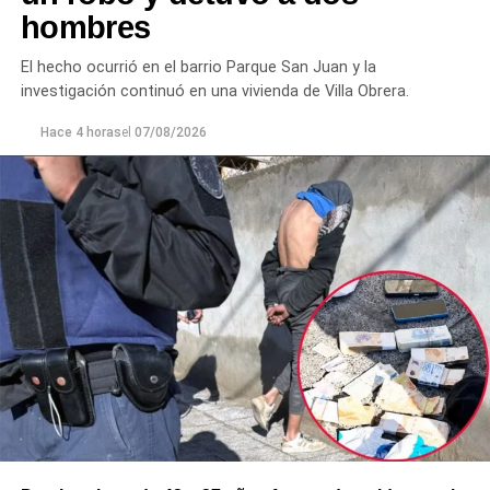
hombres
Ante la persistencia de la conducta agresiva y el
incumplimiento de las indicaciones impartidas por los
El hecho ocurrió en el barrio Parque San Juan y la
efectivos,
el hombre fue demorado con el objetivo de
investigación continuó en una vivienda de Villa Obrera.
prevenir que la situación derivara en un hecho de
mayor gravedad.
Hace 4 horas
el
07/08/2026