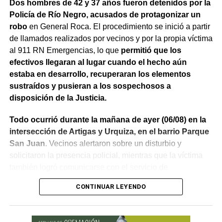
Dos hombres de 42 y 37 años fueron detenidos por la
Policía de Río Negro, acusados de protagonizar un
robo
en General Roca. El procedimiento se inició a partir
de llamados realizados por vecinos y por la propia víctima
al 911 RN Emergencias, lo que
permitió que los
efectivos llegaran al lugar cuando el hecho aún
estaba en desarrollo, recuperaran los elementos
sustraídos y pusieran a los sospechosos a
disposición de la Justicia.
Todo ocurrió durante la mañana de ayer (06/08) en la
intersección de Artigas y Urquiza, en el barrio Parque
San Juan
. Vecinos alertaron sobre un disturbio y
solicitaron la presencia policial, mientras que la víctima
también logró comunicarse con el servicio de
emergencias para informar lo que estaba ocurriendo.
CONTINUAR LEYENDO
Al llegar, los efectivos encontraron a la víctima reteniendo
a uno de los sospechosos. Según relató,
ambos