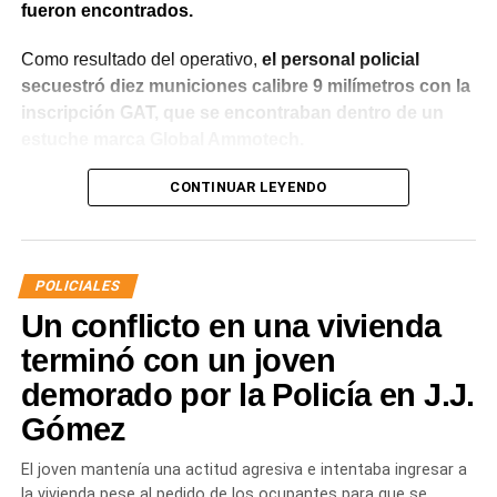
fueron encontrados.
Como resultado del operativo,
el personal policial
secuestró diez municiones calibre 9 milímetros con la
inscripción GAT, que se encontraban dentro de un
estuche marca Global Ammotech.
Tras el hallazgo, se dio intervención a la Fiscalía N° 6,
CONTINUAR LEYENDO
que dispuso que las municiones sean remitidas en
calidad de secuestro y queden a disposición de la
Justicia.
POLICIALES
Un conflicto en una vivienda
terminó con un joven
demorado por la Policía en J.J.
Gómez
El joven mantenía una actitud agresiva e intentaba ingresar a
la vivienda pese al pedido de los ocupantes para que se