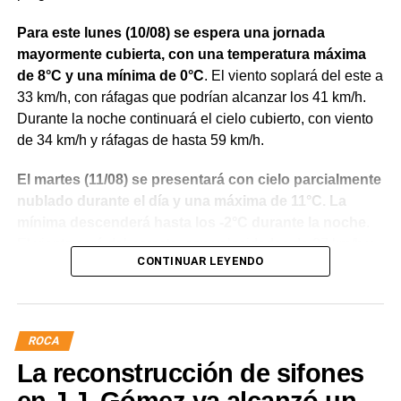
Para este lunes (10/08) se espera una jornada
mayormente cubierta, con una temperatura máxima
de 8°C y una mínima de 0°C
. El viento soplará del este a
33 km/h, con ráfagas que podrían alcanzar los 41 km/h.
Durante la noche continuará el cielo cubierto, con viento
de 34 km/h y ráfagas de hasta 59 km/h.
El martes (11/08) se presentará con cielo parcialmente
nublado durante el día y una máxima de 11°C. La
mínima descenderá hasta los -2°C durante la noche
.
El viento será del noreste, con velocidades de 37 km/h y
CONTINUAR LEYENDO
ráfagas de hasta 54 km/h durante el día.
Para el miércoles (12/08) se anticipa una mejora en las
condiciones del cielo, con una jornada despejada y
ROCA
una máxima de 11°C. La mínima será de -1°C durante
La reconstrucción de sifones
la noche
. El viento continuará del noreste, aunque con
menor intensidad, alrededor de los 20 km/h y ráfagas de
en J.J. Gómez ya alcanzó un