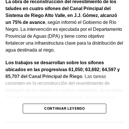
La obra de reconstrucción del revestimiento de los
taludes en cuatro sifones del Canal Principal del
Sistema de Riego Alto Valle, en J.J. Gómez, alcanzó
un 75% de avance
, según informó el Gobierno de Río
Negro. La intervención es ejecutada por el Departamento
Provincial de Aguas (DPA) y tiene como objetivo
fortalecer una infraestructura clave para la distribución del
agua destinada al riego.
Los trabajos se desarrollan sobre los sifones
ubicados en las progresivas 61,050; 63,692; 64,597 y
65,707 del Canal Principal de Riego
. Las tareas
consisten en la reconstrucción del revestimiento de
hormigón de los taludes en ambas márgenes, de acuerdo
con las características de cada una de las estructuras.
CONTINUAR LEYENDO
La obra incluye la demolición de losas deterioradas, la
incorporación de suelo granular en los sectores que lo
requieren, la ejecución de un nuevo revestimiento de