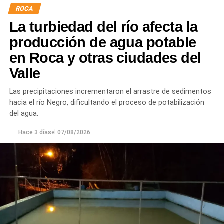
hormigón reforzado con malla de acero y el sellado de
ROCA
juntas para mejorar la durabilidad de la infraestructura.
La turbiedad del río afecta la
Desde el DPA destacaron que esta intervención forma
producción de agua potable
parte del plan de mantenimiento y renovación de la
en Roca y otras ciudades del
infraestructura hídrica provincial, con el propósito de
Valle
optimizar la conducción del agua, preservar el Canal
Principal de Riego y brindar un servicio más eficiente y
Las precipitaciones incrementaron el arrastre de sedimentos
seguro para los productores del Alto Valle.
hacia el río Negro, dificultando el proceso de potabilización
del agua.
Hace 3 días
el
07/08/2026