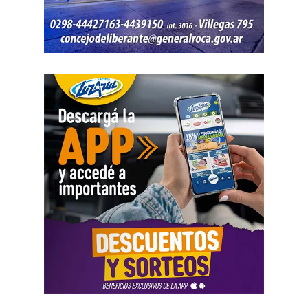
participaciones comerciales acreditadas en la causa.
El informe bancario añadió otro elemento. La cuenta
registró variaciones importantes entre ingresos, egresos y
saldos durante varios meses. La sentencia tomó esos
movimientos como parte del análisis patrimonial, aunque
no los consideró suficientes para establecer por sí solos
una cifra definitiva.
Las declaraciones testimoniales completaron el cuadro.
Varias personas hablaron sobre locales gastronómicos,
viajes al exterior, vehículos y nivel de vida. Otro
testimonio mencionó la relación del progenitor con una
empresa que ocupaba un inmueble comercial.
Aun con ese conjunto de pruebas, la jueza señaló que
faltó documentación contable específica. También
sostuvo que el progenitor estaba en mejores condiciones
de presentar información precisa sobre sus ingresos, su