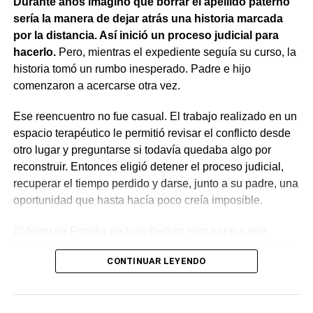
Durante años imaginó que borrar el apellido paterno
resultaba aplicable.
sería la manera de dejar atrás una historia marcada
por la distancia. Así inició un proceso judicial para
El fallo aclaró que el archivo de la causa
hacerlo.
Pero, mientras el expediente seguía su curso, la
contravencional no impide que el dueño del perro
historia tomó un rumbo inesperado. Padre e hijo
lesionado reclame por la vía civil una indemnización
comenzaron a acercarse otra vez.
por los daños que considere haber sufrido.
Ese reencuentro no fue casual. El trabajo realizado en un
espacio terapéutico le permitió revisar el conflicto desde
otro lugar y preguntarse si todavía quedaba algo por
reconstruir. Entonces eligió detener el proceso judicial,
recuperar el tiempo perdido y darse, junto a su padre, una
oportunidad que hasta hacía poco creía imposible.
El fuero de Familia de Luis Beltrán hizo lugar a ese
pedido, declaró concluido el proceso por desistimiento y
CONTINUAR LEYENDO
ordenó el archivo de las actuaciones. La jueza consideró
que se encontraban reunidos los requisitos previstos por
la legislación para poner fin al expediente.