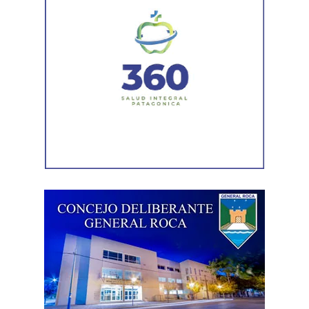
permisos comerciales.
La Agencia de Recaudación y Control Aduanero sumó
más piezas. Según la sentencia,
el progenitor aparecía
registrado como socio, gerente o administrador en
distintas firmas. A esa información se agregó un
contrato de franquicia para la explotación de un local
comercial. La documentación acreditó vínculos con
sociedades, comercios y emprendimientos. Sin
embargo, el expediente no permitió determinar con
exactitud cuánto dinero generaban esas actividades
ni qué parte correspondía al progenitor.
La jueza también examinó una certificación contable que
él mismo presentó. Ese documento informó un promedio
de ingresos durante un período determinado y consignó
una relación laboral con una de las empresas. El fallo
aclaró que esos datos no reflejaban necesariamente la
totalidad de los recursos, ya que existían otras