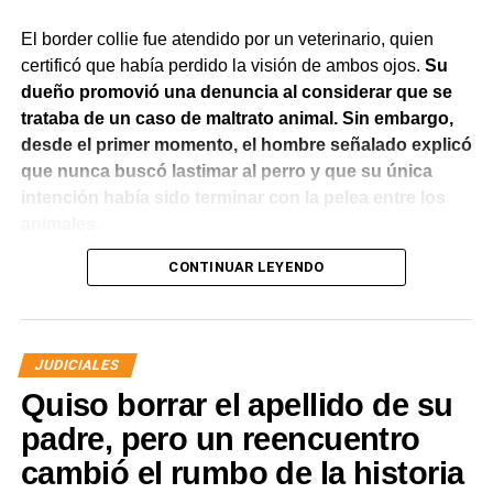
El border collie fue atendido por un veterinario, quien
certificó que había perdido la visión de ambos ojos.
Su
dueño promovió una denuncia al considerar que se
trataba de un caso de maltrato animal. Sin embargo,
desde el primer momento, el hombre señalado explicó
que nunca buscó lastimar al perro y que su única
intención había sido terminar con la pelea entre los
animales.
CONTINUAR LEYENDO
El Juzgado de Paz analizó el caso y resolvió desestimar
la denuncia y archivar las actuaciones. La jueza concluyó
que los hechos no configuraban la contravención de
maltrato animal prevista en el Código Contravencional.
JUDICIALES
Quiso borrar el apellido de su
La sentencia destacó que esa figura exige una conducta
dolosa, es decir, la voluntad de provocar daño al animal.
padre, pero un reencuentro
En este caso, la magistrada entendió que del propio
cambió el rumbo de la historia
relato del denunciante surgía que el hombre actuó para