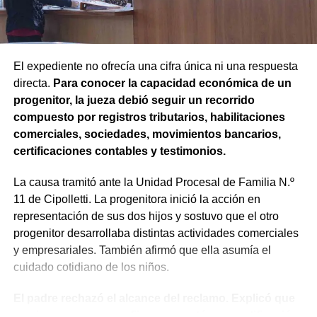
Agregó que el Código Procesal Civil y Comercial autoriza
esa posibilidad siempre que, si la demanda ya fue
trasladada, la otra parte haya sido notificada.
El expediente no ofrecía una cifra única ni una respuesta
directa.
Para conocer la capacidad económica de un
Como en este caso ese traslado aún no se había
progenitor, la jueza debió seguir un recorrido
concretado, la jueza entendió que estaban cumplidos
compuesto por registros tributarios, habilitaciones
todos los requisitos legales para admitir el desistimiento y
comerciales, sociedades, movimientos bancarios,
declarar extinguido el proceso.
certificaciones contables y testimonios.
«En virtud de ello entiendo que se encuentran
La causa tramitó ante la Unidad Procesal de Familia N.º
configurados los recaudos previstos en el artículo 278,
11 de Cipolletti. La progenitora inició la acción en
para que opere el desistimiento del proceso por voluntad
representación de sus dos hijos y sostuvo que el otro
de la parte», explicó. Además, se estableció que las
progenitor desarrollaba distintas actividades comerciales
actuaciones permanezcan archivadas en formato digital,
y empresariales. También afirmó que ella asumía el
conforme a la normativa vigente del Poder Judicial de Río
cuidado cotidiano de los niños.
Negro.
El padre rechazó el alcance del reclamo. Explicó que
sus ingresos no eran fijos, presentó una certificación