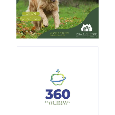
distintas medidas previas. En esa etapa la demanda
todavía no había sido notificada al progenitor.
Al comunicar su decisión de desistir, explicó que el
proceso terapéutico le permitió replantear el conflicto
desde otra perspectiva. Expresó que quería intentar
recuperar la relación con su padre, compensar el tiempo
perdido y brindarse mutuamente una oportunidad antes
de avanzar con una decisión definitiva sobre su identidad
registral.
En la sentencia,
la magistrada explicó que el
desistimiento es una forma de poner fin
anticipadamente a un proceso judicial cuando una de
las partes decide no continuar con la acción.
Agregó que el Código Procesal Civil y Comercial autoriza
esa posibilidad siempre que, si la demanda ya fue
trasladada, la otra parte haya sido notificada.