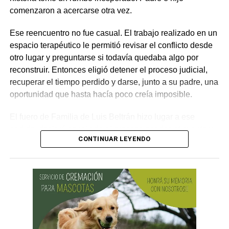
lesionado reclame por la vía civil una indemnización
comenzaron a acercarse otra vez.
por los daños que considere haber sufrido.
Ese reencuentro no fue casual. El trabajo realizado en un
espacio terapéutico le permitió revisar el conflicto desde
otro lugar y preguntarse si todavía quedaba algo por
reconstruir. Entonces eligió detener el proceso judicial,
recuperar el tiempo perdido y darse, junto a su padre, una
oportunidad que hasta hacía poco creía imposible.
El fuero de Familia de Luis Beltrán hizo lugar a ese
pedido, declaró concluido el proceso por desistimiento y
CONTINUAR LEYENDO
ordenó el archivo de las actuaciones. La jueza consideró
que se encontraban reunidos los requisitos previstos por
la legislación para poner fin al expediente.
El joven había promovido la acción para solicitar la
supresión de su apellido paterno. Durante la etapa inicial
del trámite se incorporó la documentación presentada, se
ordenó la publicación de edictos y se dispusieron