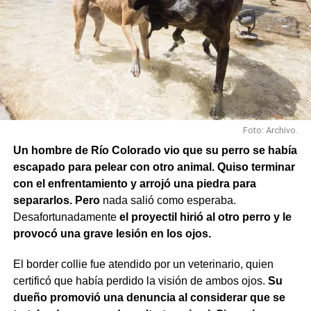
Rochdale y Jujuy; Yrigoyen y Mendoza; Yrigoyen y
Avenida Roca; y Chula Vista, casi San Juan.
Foto: Archivo.
Un hombre de Río Colorado vio que su perro se había
escapado para pelear con otro animal. Quiso terminar
con el enfrentamiento y arrojó una piedra para
separarlos. Pero
nada salió como esperaba.
Desafortunadamente
el proyectil hirió al otro perro y le
provocó una grave lesión en los ojos.
El border collie fue atendido por un veterinario, quien
También se efectuaron trabajos en Los Fresnos y Vintter;
certificó que había perdido la visión de ambos ojos.
Su
Avenida Viterbori y Lago Mascardi; Avenida Roca y
dueño promovió una denuncia al considerar que se
Gadano; y Gadano al 846, donde se retiró una rejilla