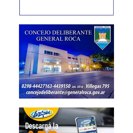
Como en este caso ese traslado aún no se había
concretado, la jueza entendió que estaban cumplidos
todos los requisitos legales para admitir el desistimiento y
declarar extinguido el proceso.
«En virtud de ello entiendo que se encuentran
configurados los recaudos previstos en el artículo 278,
para que opere el desistimiento del proceso por voluntad
de la parte», explicó. Además, se estableció que las
actuaciones permanezcan archivadas en formato digital,
conforme a la normativa vigente del Poder Judicial de Río
Negro.