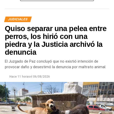
JUDICIALES
Quiso separar una pelea entre
perros, los hirió con una
piedra y la Justicia archivó la
denuncia
Desde Defensa Civil y Desarrollo Social se brindó
ayuda a vecinos de los barrios Fiske Menuco, Nuevo,
El Juzgado de Paz concluyó que no existió intención de
Noroeste, Quinta 25, Carlos Soria y Chacramonte,
provocar daño y desestimó la denuncia por maltrato animal.
donde se entregaron nylon, frazadas, colchones, leña
y alimentos.
Hace 11 horas
el
06/08/2026
En paralelo, las cuadrillas municipales realizaron la
limpieza de alcantarillas y sumideros en distintos
sectores de la ciudad, entre ellos Jujuy y Güemes;
Güemes entre Dr. Maradona y República del Líbano;
Carlos Gardel y Rochdale; Rochdale y Australia;