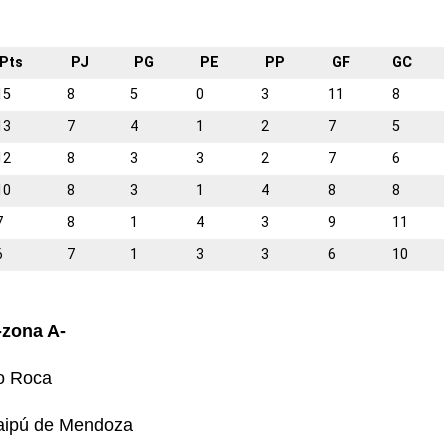
Pts
PJ
PG
PE
PP
GF
GC
15
8
5
0
3
11
8
13
7
4
1
2
7
5
12
8
3
3
2
7
6
10
8
3
1
4
8
8
7
8
1
4
3
9
11
6
7
1
3
3
6
10
-zona A-
o Roca
Maipú de Mendoza