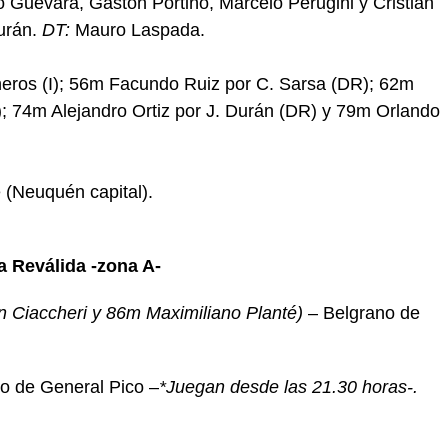
 Guevara, Gastón Portiño, Marcelo Perugini y Cristian
urán.
DT:
Mauro Laspada.
eros (I); 56m Facundo Ruiz por C. Sarsa (DR); 62m
); 74m Alejandro Ortiz por J. Durán (DR) y 79m Orlando
(Neuquén capital).
la Reválida -zona A-
 Ciaccheri y 86m Maximiliano Planté)
– Belgrano de
o de General Pico –
*Juegan desde las 21.30 horas-.