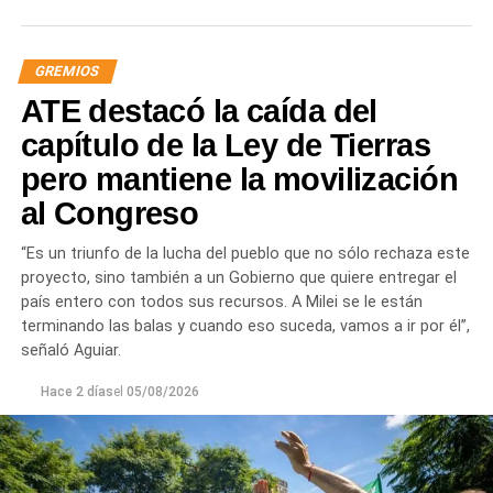
responsable de la angustia en la que está sumida la
mayoría de la sociedad».
GREMIOS
«Lo demuestran las encuestas, a Milei se le están
ATE destacó la caída del
terminando las balas. Tiene que saber que empezamos a
ir por él», sentenció Aguiar.
capítulo de la Ley de Tierras
pero mantiene la movilización
Las movilizaciones además se replicarán en todas las
al Congreso
provincias en el marco de la Jornada Nacional de
Lucha
dispuesta por el sindicato estatal en reclamo por
“Es un triunfo de la lucha del pueblo que no sólo rechaza este
«reapertura de paritarias y urgente recomposición salarial
proyecto, sino también a un Gobierno que quiere entregar el
y de jubilaciones; rechazo al vaciamiento de los
país entero con todos sus recursos. A Milei se le están
organismos públicos; pase a planta permanente de todas
terminando las balas y cuando eso suceda, vamos a ir por él”,
las y los trabajadores precarizados; rechazo a las
señaló Aguiar.
privatizaciones de empresas públicas; reincorporación de
todas las y los trabajadores despedidos; restitución de los
Hace 2 días
el
05/08/2026
fondos adeudados a las provincias y FGS de la ANSES; y
rechazo a la armonización de las Cajas Previsionales
Provinciales».