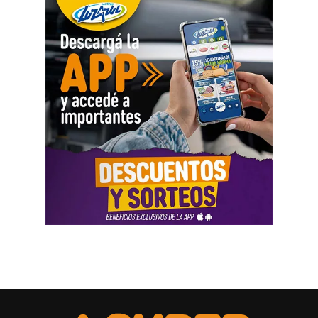
asimétrica sobre las mujeres, provoca una crisis sobre los
cuidados y desorganiza los hogares».
Al abordar la persecución política a sindicalistas y
sindicatos, Biró sostuvo que «el Estado me ha iniciado
una persecución mediática, gremial, jurídica y personal
por ser el secretario general de la Asociación de Pilotos.
Se trata de una campaña abierta y pública de difamación
llevada adelante por funcionarios del gobierno, utilizando
la aplicación Mi Argentina o las carteleras de las
estaciones terminales. Usaron todos los recursos del
Estado. Me imputaron delitos penales, me hicieron saber
que perseguían a mi familia, a mi mujer y a mis hijas, y
tuve que presentar un habeas corpus preventivo».
Biró también señaló que «el gobierno impulsó denuncias
y multas multimillonarias contras organizaciones
sindicales como las que hicieron a los compañeros de La
Fraternidad, la UTA, la Asociación de Personal