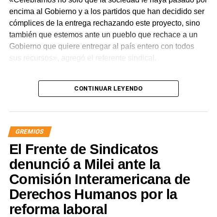
encima al Gobierno y a los partidos que han decidido ser
cómplices de la entrega rechazando este proyecto, sino
también que estemos ante un pueblo que rechace a un
Gobierno que quiere entregar al país entero con todos
sus recursos», agregó el referente sindical.
En referencia a la movilización prevista para el jueves,
CONTINUAR LEYENDO
apuntó que «a Milei se le están terminando las balas y
cuando eso suceda, vamos a ir por él. Igual vamos a
movilizar para seguir repudiando a los senadores han
tergiversado su representación, porque debieran impulsar
GREMIOS
y votar iniciativas para defender los intereses de nuestra
El Frente de Sindicatos
nación y no rematarla».
denunció a Milei ante la
«Este es un avance significativo de la lucha. Quedó
Comisión Interamericana de
demostrado que solo estando en la calle vamos a seguir
Derechos Humanos por la
recuperando soberanía», concluyó el titular de ATE
Nacional.
reforma laboral