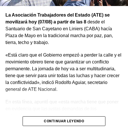
La Asociación Trabajadores del Estado (ATE) se
movilizará hoy (07/08) a partir de las 8
desde el
Santuario de San Cayetano en Liniers (CABA) hacía
Plaza de Mayo en la tradicional marcha por paz, pan,
tierra, techo y trabajo.
«Está claro que el Gobierno empezó a perder la calle y el
movimiento obrero tiene que garantizar un conflicto
permanente. La jornada de hoy va a ser multitudinaria,
tiene que servir para unir todas las luchas y hacer crecer
la conflictividad», indicó Rodolfo Aguiar, secretario
general de ATE Nacional.
En esta línea, apuntó que «esta marcha tiene que poner
en evidencia que las justas demandas de los
trabajadores, jubilados y los sectores populares no
CONTINUAR LEYENDO
encuentran respuestas, y que el gobierno es el exclusivo