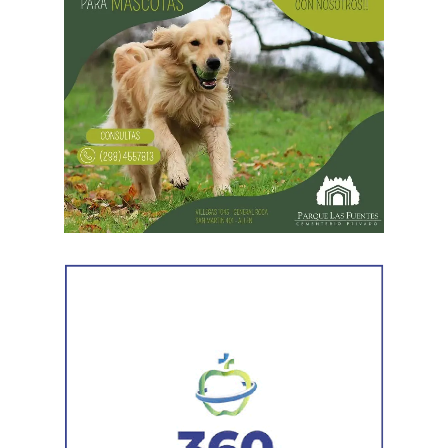
«El espíritu de esta reforma es beneficiar sólo a los
empresarios y aumentar sus márgenes de rentabilidad a
partir de una mayor explotación. Jornadas más extensas
y salarios más bajos», dijo el secretario general de ATE,
Rodolfo Aguiar, al iniciar la exposición por parte del
FreSU, que solicitó la audiencia junto con el Centro de
Estudios Legales y Sociales (CELS) y el Sindicato de
Prensa de Buenos Aires (SiPreBA). Participaron también
representantes de la Asociación de Abogados
Laboralistas, Mariana Amartino y Matías Cremonte, y el
presidente de la Asociación Nacional de Jueces del
Trabajo (ANJUT), Juan Orsini.
Agregó que «aquello que sostuvo la OIT sobre que el
trabajo no es una mercancía se transformó en letra
muerta. Con esta reforma, estamos frente a un régimen de
compraventa de la fuerza de trabajo. En la Argentina,
enfrentamos un ataque al Estado de Derecho, a la
democracia, a la Constitución Nacional y al sistema