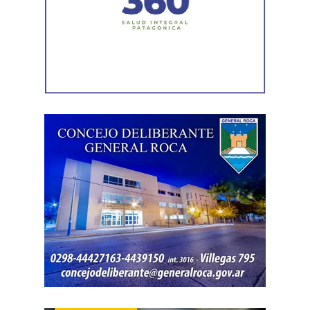
interamericano de derechos humanos. Por eso es que
esta comisión debe actuar».
Luego, la secretaria general de Conadu, Clara Chevalier,
precisó que, como parte de esa política de destrucción de
los derechos laborales, «el gobierno nacional produjo
una desregulación de los precios fundamentales para la
vida, como las tarifas de transporte, telefonía celular,
internet, luz y gas. Todo eso produjo una caída del salario
que tiene un impacto directo e indirecto sobre las
mujeres».
«Estamos viviendo una brutal disputa por el tiempo.
Mientras la reforma laboral ataca una de las conquistas
fundacionales como la jornada de 8 horas, instalando un
banco de horas flexible, que borra los límites entre lo
personal y lo laboral, debemos recurrir a varios empleos
para poder sostener la vida», dijo Chevalier y subrayó
que «esta pobreza de tiempo impacta de manera