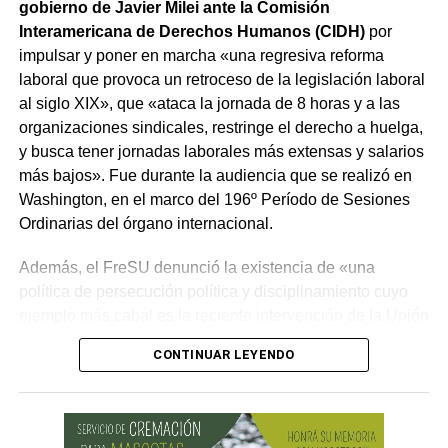
gobierno de Javier Milei ante la Comisión
Interamericana de Derechos Humanos (CIDH)
por
impulsar y poner en marcha «una regresiva reforma
laboral que provoca un retroceso de la legislación laboral
al siglo XIX», que «ataca la jornada de 8 horas y a las
organizaciones sindicales, restringe el derecho a huelga,
y busca tener jornadas laborales más extensas y salarios
más bajos». Fue durante la audiencia que se realizó en
Washington, en el marco del 196º Período de Sesiones
Ordinarias del órgano internacional.
Además, el FreSU denunció la existencia de «una
política de persecución política y disciplinamiento cuyo
ejemplo más cabal es la reciente intervención de la Unión
Obrera Metalúrgica (UOM) y la persecución mediática,
CONTINUAR LEYENDO
gremial, jurídica y personal» desplegada por funcionarios
del gobierno contra el secretario general de Pilotos
(APLA), Pablo Biró.