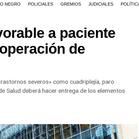
ÍO NEGRO
POLICIALES
GREMIOS
JUDICIALES
POLÍTIC
orable a paciente
 operación de
«trastornos severos» como cuadriplejía, paro
o de Salud deberá hacer entrega de los elementos