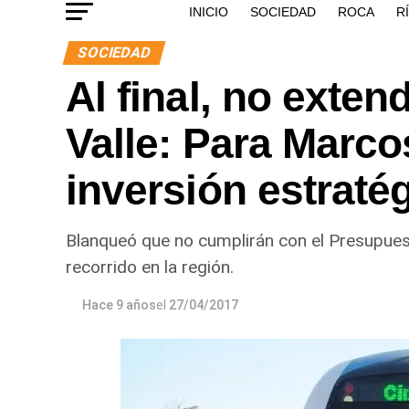
INICIO
SOCIEDAD
ROCA
R
SOCIEDAD
Al final, no exten
Valle: Para Marco
inversión estraté
Blanqueó que no cumplirán con el Presupuesto
recorrido en la región.
Hace 9 años
el
27/04/2017