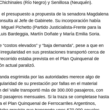
Chichinales (Río Negro) y Senillosa (Neuquén).
n el presupuesto a propuesta de la senadora Magdalena
nsulta al Jefe de Gabinete. Su incorporación había
iguel Pichetto (Partido Justicialista-Frente para la
 Luis Bardeggia, Martín Doñate y María Emilia Soria.
ne “costos elevados” y “baja demanda”, pese a que en
 irregularidad en sus prestaciones transportó cerca de
recorrido estaba prevista en el Plan Quinquenal de
ón actual paralizó.
anda esgrimida por las autoridades merece algo de
gularidad de su prestación por fallas en el material
en del Valle transportó más de 300.000 pasajeros, con
0 pasajeros mensuales. Si la traza se completase hasta
a el Plan Quinquenal de Ferrocarriles Argentinos,
taba previsto que transporte unos 670.000 anuales.