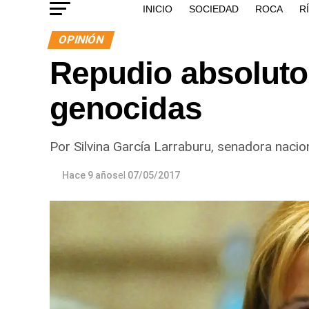
INICIO
SOCIEDAD
ROCA
R
OPINIÓN
Repudio absoluto 
genocidas
Por Silvina García Larraburu, senadora nacion
Hace 9 años
el
07/05/2017