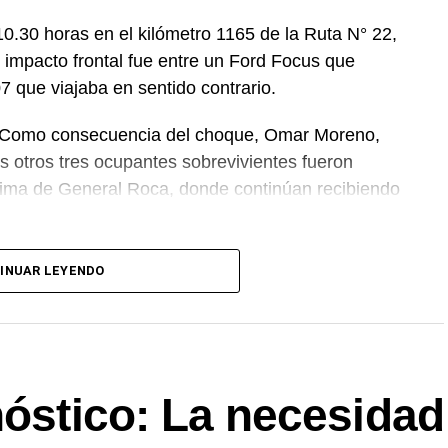
0.30 horas en el kilómetro 1165 de la Ruta N° 22,
l impacto frontal fue entre un Ford Focus que
7 que viajaba en sentido contrario.
. Como consecuencia del choque, Omar Moreno,
os otros tres ocupantes sobrevivientes fueron
Lima de General Roca, donde continúan recibiendo
 negligencia vial, el abandono estatal, la falta de
INUAR LEYENDO
acó el acompañamiento del personal de salud y de
nóstico: La necesidad
ue sobre la Ruta 22.