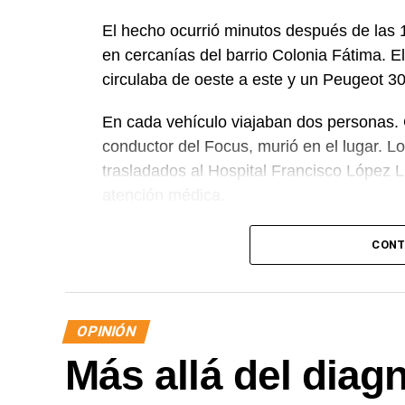
El hecho ocurrió minutos después de las 1
en cercanías del barrio Colonia Fátima. E
circulaba de oeste a este y un Peugeot 30
En cada vehículo viajaban dos personas
conductor del Focus, murió en el lugar. L
trasladados al Hospital Francisco López 
atención médica.
En su carta, Cindy Moreno apuntó contra la
CONT
obras sobre la Ruta N° 22 y también dest
la comunidad en medio del dolor.
La carta completa
OPINIÓN
Más allá del diag
Mi papá no murió solamente en un choq