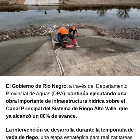
palabra. Ese es el rumbo que elegimos y que vamos a
seguir fortaleciendo”, sostuvo.
“Proyectos de esta envergadura serían imposibles de
concretar sin este financiamiento internacional. Todo
nuestro agradecimiento al BID por confiar en el camino
que estamos recorriendo y en la visión de futuro que
tenemos para Río Negro”, dijo el gobernador.
Finalmente, el mandatario aseveró que “el rumbo está
claro y genera confianza, ahora el desafío es seguir
trabajando para que los rionegrinos disfruten los
El Gobierno de Río Negro
, a través del Departamento
beneficios de estas inversiones”.
Provincial de Aguas (DPA),
continúa ejecutando una
obra importante de infraestructura hídrica sobre el
Weretilneck estuvo acompañado por los ministros de
Canal Principal del Sistema de Riego Alto Valle, que
Desarrollo Económico y Productivo, Carlos Banacloy; de
ya alcanzó un 80% de avance.
Salud, Demetrio Thalasselis y de Hacienda, Gabriel
Sánchez, junto al director ejecutivo de la Unidad
La intervención se desarrolla durante la temporada de
Provincial de Coordinación y Ejecución del
veda de riego
, una etapa estratégica para realizar tareas
Financiamiento Externo (UPCEFE), Martín Camiña.