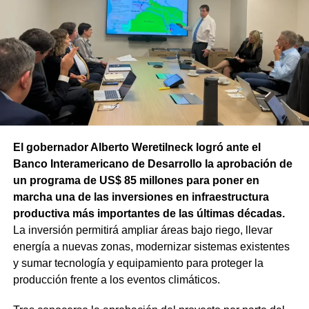
técnico que definirá los tramos de la Ruta Nacional N°
151 donde se aplicarán 5.000 toneladas de mezcla
asfáltica en caliente, una obra destinada a recuperar los
sectores más deteriorados y mejorar las condiciones de
transitabilidad.
El gobernador Alberto Weretilneck logró ante el
Banco Interamericano de Desarrollo la aprobación de
un programa de US$ 85 millones para poner en
marcha una de las inversiones en infraestructura
productiva más importantes de las últimas décadas.
La inversión permitirá ampliar áreas bajo riego, llevar
energía a nuevas zonas, modernizar sistemas existentes
y sumar tecnología y equipamiento para proteger la
producción frente a los eventos climáticos.