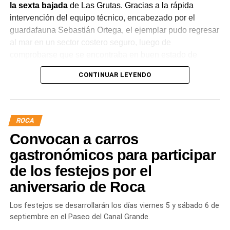
la sexta bajada
de Las Grutas. Gracias a la rápida
intervención del equipo técnico, encabezado por el
guardafauna Sebastián Ortega, el ejemplar pudo regresar
al mar en un sector costero seguro, luego de
comprobarse que se encontraba en buen estado de
salud.
CONTINUAR LEYENDO
La intervención permitió evitar situaciones de riesgo tanto
para el lobo marino como para vecinos, turistas y
mascotas que circulaban por el lugar. Tras una
ROCA
evaluación clínica, el animal fue trasladado mediante
Convocan a carros
protocolos de manejo seguro y liberado en un ambiente
adecuado para su descanso.
gastronómicos para participar
de los festejos por el
aniversario de Roca
Los festejos se desarrollarán los días viernes 5 y sábado 6 de
septiembre en el Paseo del Canal Grande.