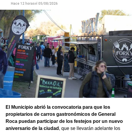
Hace 12 horas
el
05/08/2026
En la misma jornada, el equipo también rescató un
ejemplar de macá plateado, una especie característica de
la Patagonia. El ave fue trasladada para su evaluación y
permanece en rehabilitación, donde recibe los cuidados
necesarios hasta que esté en condiciones de ser liberada
nuevamente en su ambiente natural.
El subsecretario de Fauna Silvestre, Iván López, destacó
El Municipio abrió la convocatoria para que los
el trabajo realizado por los equipos: “Cada rescate refleja
propietarios de carros gastronómicos de General
el compromiso de nuestros equipos con la protección de
Roca puedan participar de los festejos por un nuevo
la fauna silvestre y con una convivencia responsable
aniversario de la ciudad
, que se llevarán adelante los