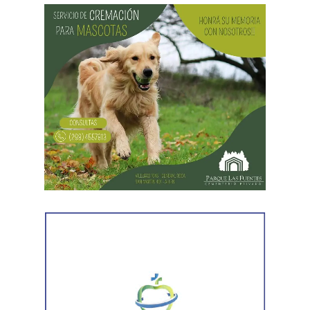
No obstante, se prevén mejoras desde el jueves (06/08),
donde el termómetro alcanzaría los 12°C durante el día y
-4°C en la noche. Podrían darse vientos regulares con
ráfagas de hasta 50 km/h.
Desde el viernes (07/08) se intensifican las ráfagas con
períodos inestables aislados. La máxima será de 12°C y
la mínima de -3°C.
Nubosidad variable el fin de semana con ingreso de aire
polar a partir del domingo (09/08), con mínimas que
llegarían a los -7°C.