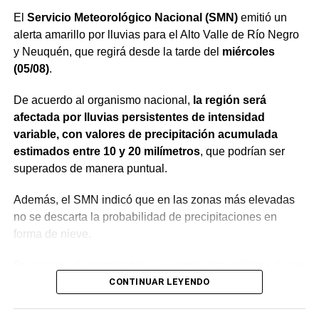
El
Servicio Meteorológico Nacional (SMN)
emitió un
alerta amarillo por lluvias para el Alto Valle de Río Negro
y Neuquén, que regirá desde la tarde del
miércoles
(05/08)
.
De acuerdo al organismo nacional,
la región será
afectada por lluvias persistentes de intensidad
variable, con valores de precipitación acumulada
estimados entre 10 y 20 milímetros
, que podrían ser
superados de manera puntual.
Además, el SMN indicó que en las zonas más elevadas
no se descarta la probabilidad de precipitaciones en
forma de nieve.
En cuanto a la temperatura, se espera una máxima de tan
sólo 8°C, mientras que la mínima llegaría a los 0°C,
CONTINUAR LEYENDO
según la Autoridad Interjurisdiccional de las Cuencas
(AIC).