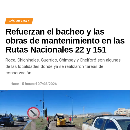
presión o interrupciones temporales
mientras se
trabaja para sostener la producción de agua potable.
RÍO NEGRO
Por otra parte, en Gral. E. Godoy se registran valores de
Refuerzan el bacheo y las
turbiedad cercanos a 80 NTU, mientras que en
Chichinales rondan los 10 NTU. En ambos casos, las
obras de mantenimiento en las
plantas continúan funcionando con monitoreo
Rutas Nacionales 22 y 151
permanente.
Roca, Chichinales, Guerrico, Chimpay y Chelforó son algunas
Los equipos técnicos de Aguas Rionegrinas mantienen
de las localidades donde ya se realizaron tareas de
un seguimiento constante de la evolución de la turbiedad
conservación.
para adecuar la producción de agua potable de acuerdo
Hace 15 horas
el
07/08/2026
con las condiciones que presenta el río.