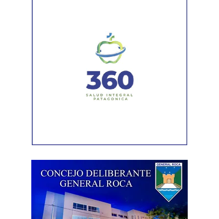
técnico que definirá los tramos de la Ruta Nacional N°
151 donde se aplicarán 5.000 toneladas de mezcla
asfáltica en caliente, una obra destinada a recuperar los
sectores más deteriorados y mejorar las condiciones de
transitabilidad.