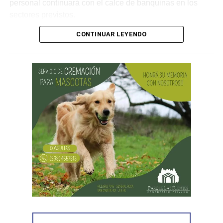
personal continuará con el calce de banquinas en los
sectores previstos.
CONTINUAR LEYENDO
Desde Vialidad Nacional informaron que,
durante las
próximas semanas, el operativo de bacheo será
reforzado con dos nuevas cuadrillas de trabajo y dos
camiones bacheadores, lo que permitirá incrementar
el ritmo de ejecución y optimizar las tareas de
mantenimiento en distintos puntos del Alto Valle.
Por otra parte, el organismo avanza con el relevamiento