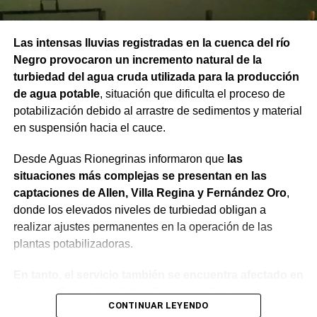
Las intensas lluvias registradas en la cuenca del río
Negro provocaron un incremento natural de la
turbiedad del agua cruda utilizada para la producción
de agua potable
, situación que dificulta el proceso de
potabilización debido al arrastre de sedimentos y material
en suspensión hacia el cauce.
Desde Aguas Rionegrinas informaron que
las
situaciones más complejas se presentan en las
captaciones de Allen, Villa Regina y Fernández Oro
,
donde los elevados niveles de turbiedad obligan a
realizar ajustes permanentes en la operación de las
plantas potabilizadoras.
En tanto, el servicio también se encuentra afectado en
General Roca, Cipolletti y Balsa Las Perlas,
CONTINUAR LEYENDO
localidades donde podrían registrarse bajas de