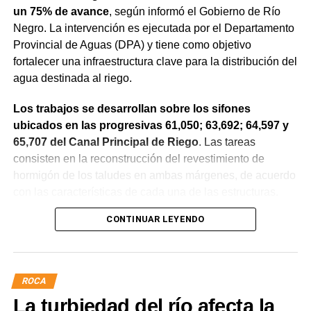
un 75% de avance
, según informó el Gobierno de Río
Negro. La intervención es ejecutada por el Departamento
Provincial de Aguas (DPA) y tiene como objetivo
fortalecer una infraestructura clave para la distribución del
agua destinada al riego.
Los trabajos se desarrollan sobre los sifones
ubicados en las progresivas 61,050; 63,692; 64,597 y
65,707 del Canal Principal de Riego
. Las tareas
consisten en la reconstrucción del revestimiento de
hormigón de los taludes en ambas márgenes, de acuerdo
con las características de cada una de las estructuras.
CONTINUAR LEYENDO
La obra incluye la demolición de losas deterioradas, la
incorporación de suelo granular en los sectores que lo
requieren, la ejecución de un nuevo revestimiento de
hormigón reforzado con malla de acero y el sellado de
ROCA
juntas para mejorar la durabilidad de la infraestructura.
La turbiedad del río afecta la