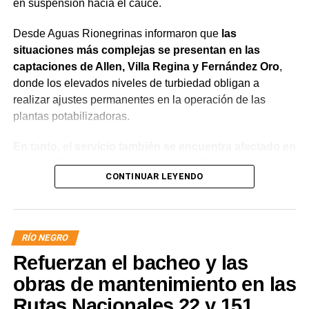
en suspensión hacia el cauce.
Desde Aguas Rionegrinas informaron que
las
situaciones más complejas se presentan en las
captaciones de Allen, Villa Regina y Fernández Oro
,
donde los elevados niveles de turbiedad obligan a
realizar ajustes permanentes en la operación de las
plantas potabilizadoras.
En tanto, el servicio también se encuentra afectado en
General Roca, Cipolletti y Balsa Las Perlas,
CONTINUAR LEYENDO
localidades donde podrían registrarse bajas de
presión o interrupciones temporales
mientras se
trabaja para sostener la producción de agua potable.
RÍO NEGRO
Por otra parte, en Gral. E. Godoy se registran valores de
Refuerzan el bacheo y las
turbiedad cercanos a 80 NTU, mientras que en
Chichinales rondan los 10 NTU. En ambos casos, las
obras de mantenimiento en las
plantas continúan funcionando con monitoreo
Rutas Nacionales 22 y 151