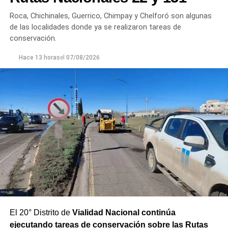
permanente.
Roca, Chichinales, Guerrico, Chimpay y Chelforó son algunas
Los equipos técnicos de Aguas Rionegrinas mantienen
de las localidades donde ya se realizaron tareas de
un seguimiento constante de la evolución de la turbiedad
conservación.
para adecuar la producción de agua potable de acuerdo
Hace 13 horas
el
07/08/2026
con las condiciones que presenta el río.
El 20° Distrito de
Vialidad Nacional continúa
ejecutando tareas de conservación sobre las Rutas