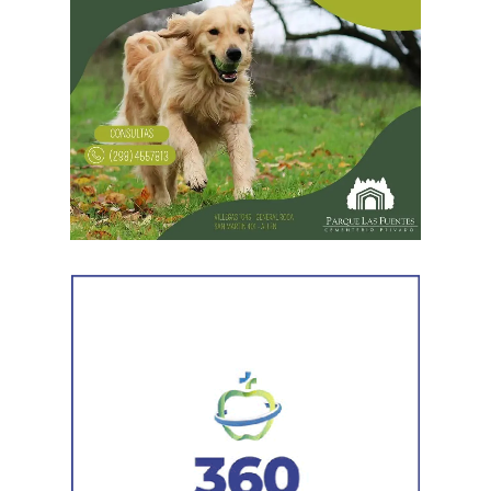
Desde Vialidad Nacional informaron que,
durante las
próximas semanas, el operativo de bacheo será
reforzado con dos nuevas cuadrillas de trabajo y dos
camiones bacheadores, lo que permitirá incrementar
el ritmo de ejecución y optimizar las tareas de
mantenimiento en distintos puntos del Alto Valle.
Por otra parte, el organismo avanza con el relevamiento
técnico que definirá los tramos de la Ruta Nacional N°
151 donde se aplicarán 5.000 toneladas de mezcla
asfáltica en caliente, una obra destinada a recuperar los
sectores más deteriorados y mejorar las condiciones de
transitabilidad.