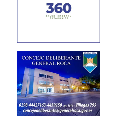
las partes decide no continuar con la acción.
Agregó que el Código Procesal Civil y Comercial autoriza
esa posibilidad siempre que, si la demanda ya fue
trasladada, la otra parte haya sido notificada.
Como en este caso ese traslado aún no se había
concretado, la jueza entendió que estaban cumplidos
todos los requisitos legales para admitir el desistimiento y
declarar extinguido el proceso.
«En virtud de ello entiendo que se encuentran
configurados los recaudos previstos en el artículo 278,
para que opere el desistimiento del proceso por voluntad
de la parte», explicó. Además, se estableció que las
actuaciones permanezcan archivadas en formato digital,
conforme a la normativa vigente del Poder Judicial de Río
Negro.