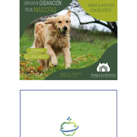
El joven había promovido la acción para solicitar la
supresión de su apellido paterno. Durante la etapa inicial
del trámite se incorporó la documentación presentada, se
ordenó la publicación de edictos y se dispusieron
distintas medidas previas. En esa etapa la demanda
todavía no había sido notificada al progenitor.
Al comunicar su decisión de desistir, explicó que el
proceso terapéutico le permitió replantear el conflicto
desde otra perspectiva. Expresó que quería intentar
recuperar la relación con su padre, compensar el tiempo
perdido y brindarse mutuamente una oportunidad antes
de avanzar con una decisión definitiva sobre su identidad
registral.
En la sentencia,
la magistrada explicó que el
desistimiento es una forma de poner fin
anticipadamente a un proceso judicial cuando una de