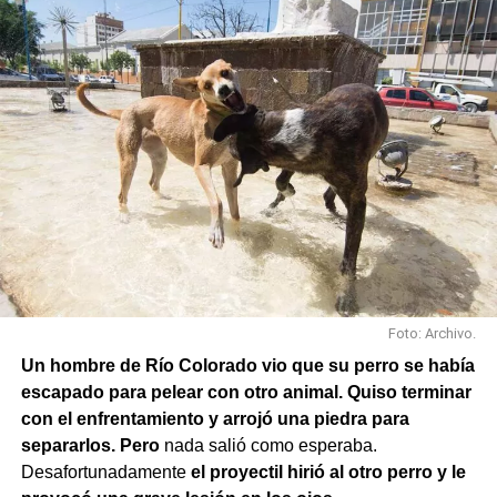
En paralelo, las cuadrillas municipales realizaron la
limpieza de alcantarillas y sumideros en distintos
sectores de la ciudad, entre ellos Jujuy y Güemes;
Güemes entre Dr. Maradona y República del Líbano;
Carlos Gardel y Rochdale; Rochdale y Australia;
Rochdale y Jujuy; Yrigoyen y Mendoza; Yrigoyen y
Avenida Roca; y Chula Vista, casi San Juan.
Foto: Archivo.
Un hombre de Río Colorado vio que su perro se había
escapado para pelear con otro animal. Quiso terminar
con el enfrentamiento y arrojó una piedra para
separarlos. Pero
nada salió como esperaba.
Desafortunadamente
el proyectil hirió al otro perro y le