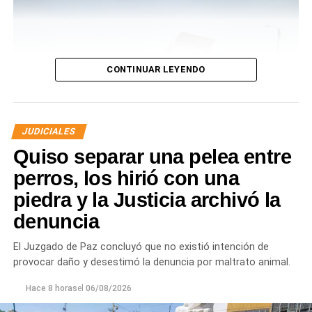
CONTINUAR LEYENDO
JUDICIALES
Quiso separar una pelea entre
perros, los hirió con una
piedra y la Justicia archivó la
denuncia
Desde Defensa Civil y Desarrollo Social se brindó
ayuda a vecinos de los barrios Fiske Menuco, Nuevo,
El Juzgado de Paz concluyó que no existió intención de
Noroeste, Quinta 25, Carlos Soria y Chacramonte,
provocar daño y desestimó la denuncia por maltrato animal.
donde se entregaron nylon, frazadas, colchones, leña
y alimentos.
Hace 8 horas
el
06/08/2026