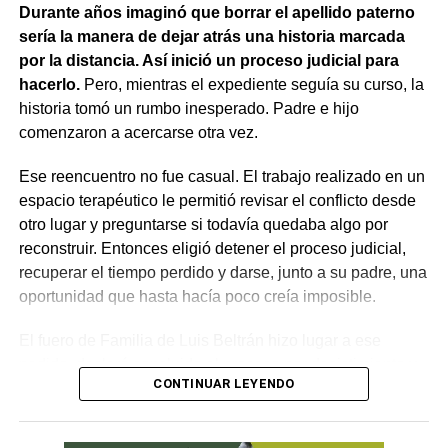
Durante años imaginó que borrar el apellido paterno
resultaba aplicable.
sería la manera de dejar atrás una historia marcada
por la distancia. Así inició un proceso judicial para
El fallo aclaró que el archivo de la causa
hacerlo.
Pero, mientras el expediente seguía su curso, la
contravencional no impide que el dueño del perro
historia tomó un rumbo inesperado. Padre e hijo
lesionado reclame por la vía civil una indemnización
comenzaron a acercarse otra vez.
por los daños que considere haber sufrido.
Ese reencuentro no fue casual. El trabajo realizado en un
espacio terapéutico le permitió revisar el conflicto desde
otro lugar y preguntarse si todavía quedaba algo por
reconstruir. Entonces eligió detener el proceso judicial,
recuperar el tiempo perdido y darse, junto a su padre, una
oportunidad que hasta hacía poco creía imposible.
El fuero de Familia de Luis Beltrán hizo lugar a ese
pedido, declaró concluido el proceso por desistimiento y
CONTINUAR LEYENDO
ordenó el archivo de las actuaciones. La jueza consideró
que se encontraban reunidos los requisitos previstos por
la legislación para poner fin al expediente.