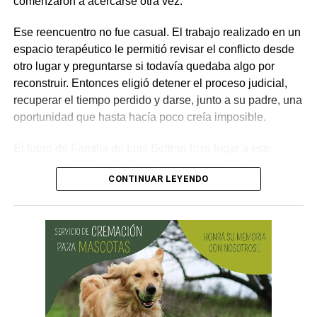
comenzaron a acercarse otra vez.
por los daños que considere haber sufrido.
Ese reencuentro no fue casual. El trabajo realizado en un
espacio terapéutico le permitió revisar el conflicto desde
otro lugar y preguntarse si todavía quedaba algo por
reconstruir. Entonces eligió detener el proceso judicial,
recuperar el tiempo perdido y darse, junto a su padre, una
oportunidad que hasta hacía poco creía imposible.
El fuero de Familia de Luis Beltrán hizo lugar a ese
pedido, declaró concluido el proceso por desistimiento y
CONTINUAR LEYENDO
ordenó el archivo de las actuaciones. La jueza consideró
que se encontraban reunidos los requisitos previstos por
la legislación para poner fin al expediente.
El joven había promovido la acción para solicitar la
supresión de su apellido paterno. Durante la etapa inicial
del trámite se incorporó la documentación presentada, se
ordenó la publicación de edictos y se dispusieron
distintas medidas previas. En esa etapa la demanda