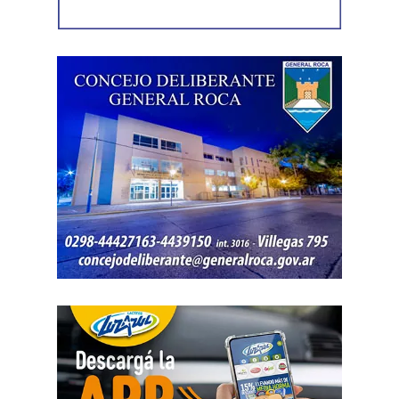
Como en este caso ese traslado aún no se había
concretado, la jueza entendió que estaban cumplidos
todos los requisitos legales para admitir el desistimiento y
declarar extinguido el proceso.
«En virtud de ello entiendo que se encuentran
configurados los recaudos previstos en el artículo 278,
para que opere el desistimiento del proceso por voluntad
de la parte», explicó. Además, se estableció que las
actuaciones permanezcan archivadas en formato digital,
conforme a la normativa vigente del Poder Judicial de Río
Negro.