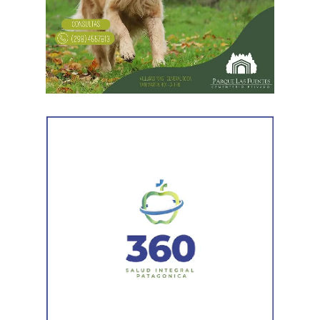
todavía no había sido notificada al progenitor.
Al comunicar su decisión de desistir, explicó que el
proceso terapéutico le permitió replantear el conflicto
desde otra perspectiva. Expresó que quería intentar
recuperar la relación con su padre, compensar el tiempo
perdido y brindarse mutuamente una oportunidad antes
de avanzar con una decisión definitiva sobre su identidad
registral.
En la sentencia,
la magistrada explicó que el
desistimiento es una forma de poner fin
anticipadamente a un proceso judicial cuando una de
las partes decide no continuar con la acción.
Agregó que el Código Procesal Civil y Comercial autoriza
esa posibilidad siempre que, si la demanda ya fue
trasladada, la otra parte haya sido notificada.