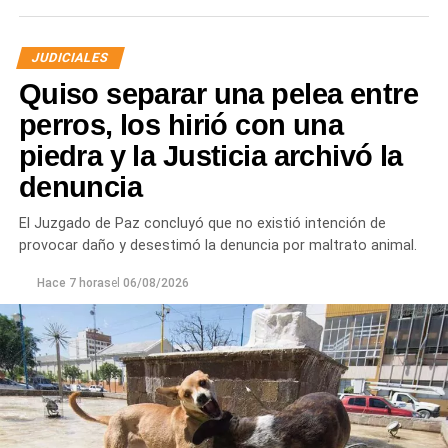
JUDICIALES
Quiso separar una pelea entre
perros, los hirió con una
piedra y la Justicia archivó la
denuncia
Desde Defensa Civil y Desarrollo Social se brindó
ayuda a vecinos de los barrios Fiske Menuco, Nuevo,
El Juzgado de Paz concluyó que no existió intención de
Noroeste, Quinta 25, Carlos Soria y Chacramonte,
provocar daño y desestimó la denuncia por maltrato animal.
donde se entregaron nylon, frazadas, colchones, leña
y alimentos.
Hace 7 horas
el
06/08/2026
En paralelo, las cuadrillas municipales realizaron la
limpieza de alcantarillas y sumideros en distintos
sectores de la ciudad, entre ellos Jujuy y Güemes;
Güemes entre Dr. Maradona y República del Líbano;
Carlos Gardel y Rochdale; Rochdale y Australia;
Rochdale y Jujuy; Yrigoyen y Mendoza; Yrigoyen y