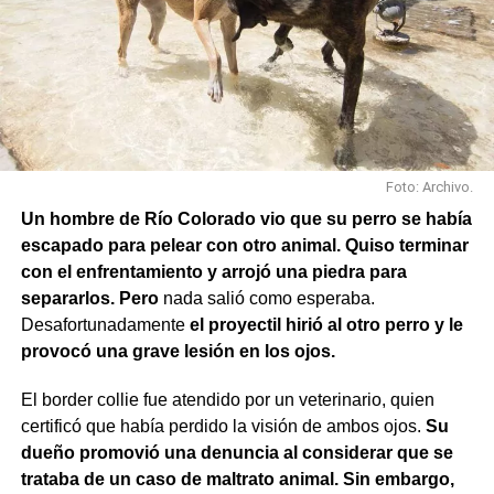
Avenida Roca; y Chula Vista, casi San Juan.
Foto: Archivo.
Un hombre de Río Colorado vio que su perro se había
escapado para pelear con otro animal. Quiso terminar
con el enfrentamiento y arrojó una piedra para
separarlos. Pero
nada salió como esperaba.
Desafortunadamente
el proyectil hirió al otro perro y le
provocó una grave lesión en los ojos.
El border collie fue atendido por un veterinario, quien
También se efectuaron trabajos en Los Fresnos y Vintter;
certificó que había perdido la visión de ambos ojos.
Su
Avenida Viterbori y Lago Mascardi; Avenida Roca y
dueño promovió una denuncia al considerar que se
Gadano; y Gadano al 846, donde se retiró una rejilla
trataba de un caso de maltrato animal. Sin embargo,
dañada y se colocó una valla preventiva para evitar