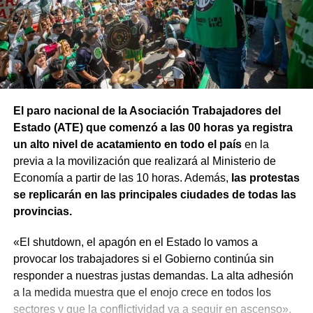
democracia, a la Constitución Nacional y al sistema
interamericano de derechos humanos. Por eso es que
esta comisión debe actuar».
Luego, la secretaria general de Conadu, Clara Chevalier,
precisó que, como parte de esa política de destrucción de
los derechos laborales, «el gobierno nacional produjo
El paro nacional de la Asociación Trabajadores del
una desregulación de los precios fundamentales para la
Estado (ATE) que comenzó a las 00 horas ya registra
vida, como las tarifas de transporte, telefonía celular,
un alto nivel de acatamiento en todo el país
en la
internet, luz y gas. Todo eso produjo una caída del salario
previa a la movilización que realizará al Ministerio de
que tiene un impacto directo e indirecto sobre las
Economía a partir de las 10 horas. Además,
las protestas
mujeres».
se replicarán en las principales ciudades de todas las
provincias.
«Estamos viviendo una brutal disputa por el tiempo.
Mientras la reforma laboral ataca una de las conquistas
«El shutdown, el apagón en el Estado lo vamos a
fundacionales como la jornada de 8 horas, instalando un
provocar los trabajadores si el Gobierno continúa sin
banco de horas flexible, que borra los límites entre lo
responder a nuestras justas demandas. La alta adhesión
personal y lo laboral, debemos recurrir a varios empleos
a la medida muestra que el enojo crece en todos los
para poder sostener la vida», dijo Chevalier y subrayó
sectores y que la conflictividad va a seguir en ascenso»,