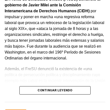
gobierno de Javier Milei ante la Comisión
Interamericana de Derechos Humanos (CIDH)
por
impulsar y poner en marcha «una regresiva reforma
laboral que provoca un retroceso de la legislación laboral
al siglo XIX», que «ataca la jornada de 8 horas y a las
organizaciones sindicales, restringe el derecho a huelga,
y busca tener jornadas laborales más extensas y salarios
más bajos». Fue durante la audiencia que se realizó en
Washington, en el marco del 196º Período de Sesiones
Ordinarias del órgano internacional.
Además, el FreSU denunció la existencia de «una
política de persecución política y disciplinamiento cuyo
ejemplo más cabal es la reciente intervención de la Unión
Obrera Metalúrgica (UOM) y la persecución mediática,
CONTINUAR LEYENDO
gremial, jurídica y personal» desplegada por funcionarios
del gobierno contra el secretario general de Pilotos
(APLA), Pablo Biró.