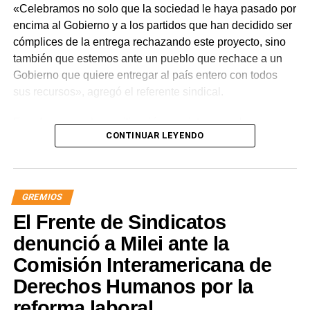
«Celebramos no solo que la sociedad le haya pasado por
encima al Gobierno y a los partidos que han decidido ser
cómplices de la entrega rechazando este proyecto, sino
también que estemos ante un pueblo que rechace a un
Gobierno que quiere entregar al país entero con todos
sus recursos», agregó el referente sindical.
En referencia a la movilización prevista para el jueves,
CONTINUAR LEYENDO
apuntó que «a Milei se le están terminando las balas y
cuando eso suceda, vamos a ir por él. Igual vamos a
movilizar para seguir repudiando a los senadores han
tergiversado su representación, porque debieran impulsar
GREMIOS
y votar iniciativas para defender los intereses de nuestra
El Frente de Sindicatos
nación y no rematarla».
denunció a Milei ante la
«Este es un avance significativo de la lucha. Quedó
Comisión Interamericana de
demostrado que solo estando en la calle vamos a seguir
Derechos Humanos por la
recuperando soberanía», concluyó el titular de ATE
Nacional.
reforma laboral