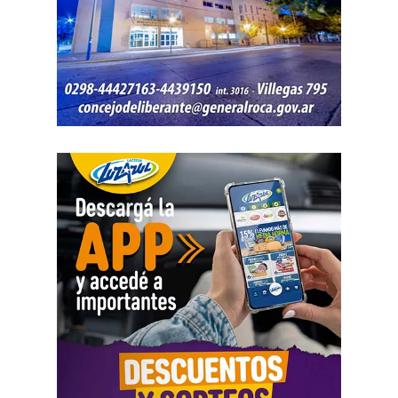
A su turno, el secretario adjunto del SiPreBA, Francisco
guardia urbana, migraciones, los controles sanitarios en
Rabini, señaló que la decisión del gobierno de derogar el
puertos y aduanas del el Senasa, radiooperadores de
Estatuto del Periodista Profesional «es parte de la
medios públicos, personal de manejo de incendios
reforma laboral que vinimos a denunciar y demuestra que
forestales, agentes de tránsito, controladores aéreos, la
existe una política sistemática destinada a lesionar la
Comisión Nacional de Regulación de Transporte (CNRT),
libertad sindical y el derecho a huelga. Al debilitar los
migraciones y mantenimiento de plantas nucleares, como
convenios y facilitar el despido de delegados, se busca
así también los servicios públicos en provincias y
desarticular la organización colectiva que históricamente
municipios, entre otros. Además, sólo se garantizarán
garantizó la pluralidad de voces en nuestro país».
vuelos sanitarios y de Estado por parte de la
Administración Nacional de Aviación Civil (ANAC), PAMI
Además, la abogada Amartino solicitó, en nombre de
y ANSES atenderán únicamente emergencias.
todas las organizaciones que pidieron la audiencia, que
la CIDH «emita una comunicación dirigida al Estado
Uno de los principales motivos que reaviva la
argentino en la que llame la atención sobre la
conflictividad en el Sector Público es la pérdida del poder
incompatibilidad de la reforma laboral con los estándares
adquisitivo a partir de las paritarias firmadas a la baja.
En
interamericanos, y llame al cumplimiento de sus
lo que va del 2026, los incrementos llegaron a 12,9%
obligaciones en materia de derechos humanos.
en la Administración Pública Nacional hasta el mes de
Solicitamos también que esa comunicación sea remitida
junio, mientras que la inflación en ese mismo periodo
a todos los tribunales locales para ser tenida en cuenta
fue de 16,9%.