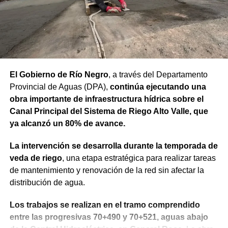
que estamos recorriendo y en la visión de futuro que
tenemos para Río Negro”, dijo el gobernador.
Finalmente, el mandatario aseveró que “el rumbo está
claro y genera confianza, ahora el desafío es seguir
trabajando para que los rionegrinos disfruten los
El Gobierno de Río Negro
, a través del Departamento
beneficios de estas inversiones”.
Provincial de Aguas (DPA),
continúa ejecutando una
obra importante de infraestructura hídrica sobre el
Weretilneck estuvo acompañado por los ministros de
Canal Principal del Sistema de Riego Alto Valle, que
Desarrollo Económico y Productivo, Carlos Banacloy; de
ya alcanzó un 80% de avance.
Salud, Demetrio Thalasselis y de Hacienda, Gabriel
Sánchez, junto al director ejecutivo de la Unidad
La intervención se desarrolla durante la temporada de
Provincial de Coordinación y Ejecución del
veda de riego
, una etapa estratégica para realizar tareas
Financiamiento Externo (UPCEFE), Martín Camiña.
de mantenimiento y renovación de la red sin afectar la
distribución de agua.
Los proyectos
Los trabajos se realizan en el tramo comprendido
El programa reúne cinco proyectos estratégicos. En
entre las progresivas 70+490 y 70+521, aguas abajo
Guardia Mitre se construirán 85 km de nueva red eléctrica