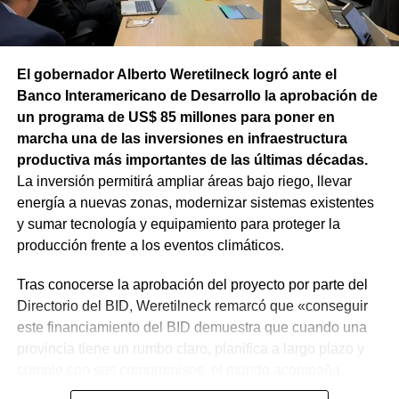
El gobernador Alberto Weretilneck logró ante el
Banco Interamericano de Desarrollo la aprobación de
un programa de US$ 85 millones para poner en
marcha una de las inversiones en infraestructura
productiva más importantes de las últimas décadas.
La inversión permitirá ampliar áreas bajo riego, llevar
energía a nuevas zonas, modernizar sistemas existentes
y sumar tecnología y equipamiento para proteger la
producción frente a los eventos climáticos.
Tras conocerse la aprobación del proyecto por parte del
Directorio del BID, Weretilneck remarcó que «conseguir
este financiamiento del BID demuestra que cuando una
provincia tiene un rumbo claro, planifica a largo plazo y
cumple con sus compromisos, el mundo acompaña.
Estos fondos llegan porque Río Negro tiene un proyecto