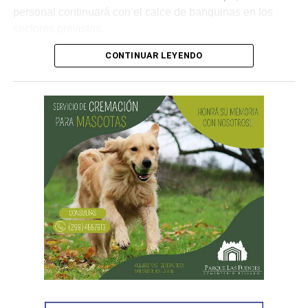
personal continuará con el calce de banquinas en los
sectores previstos.
CONTINUAR LEYENDO
Desde Vialidad Nacional informaron que,
durante las
próximas semanas, el operativo de bacheo será
reforzado con dos nuevas cuadrillas de trabajo y dos
camiones bacheadores, lo que permitirá incrementar
el ritmo de ejecución y optimizar las tareas de
mantenimiento en distintos puntos del Alto Valle.
Por otra parte, el organismo avanza con el relevamiento