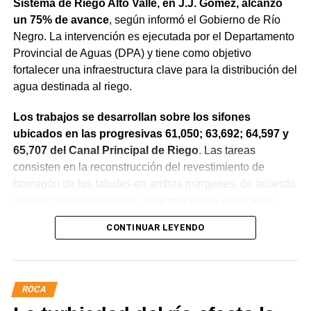
Sistema de Riego Alto Valle, en J.J. Gómez, alcanzó
un 75% de avance
, según informó el Gobierno de Río
Negro. La intervención es ejecutada por el Departamento
Provincial de Aguas (DPA) y tiene como objetivo
fortalecer una infraestructura clave para la distribución del
agua destinada al riego.
Los trabajos se desarrollan sobre los sifones
ubicados en las progresivas 61,050; 63,692; 64,597 y
65,707 del Canal Principal de Riego
. Las tareas
consisten en la reconstrucción del revestimiento de
hormigón de los taludes en ambas márgenes, de acuerdo
con las características de cada una de las estructuras.
CONTINUAR LEYENDO
La obra incluye la demolición de losas deterioradas, la
incorporación de suelo granular en los sectores que lo
requieren, la ejecución de un nuevo revestimiento de
hormigón reforzado con malla de acero y el sellado de
ROCA
juntas para mejorar la durabilidad de la infraestructura.