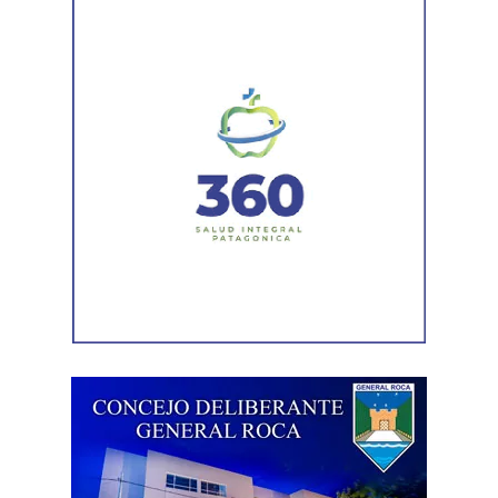
técnico que definirá los tramos de la Ruta Nacional N°
151 donde se aplicarán 5.000 toneladas de mezcla
asfáltica en caliente, una obra destinada a recuperar los
sectores más deteriorados y mejorar las condiciones de
transitabilidad.