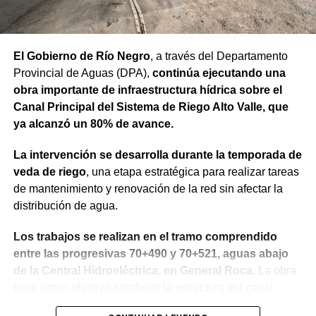
Finalmente, el mandatario aseveró que “el rumbo está
claro y genera confianza, ahora el desafío es seguir
trabajando para que los rionegrinos disfruten los
El Gobierno de Río Negro
, a través del Departamento
beneficios de estas inversiones”.
Provincial de Aguas (DPA),
continúa ejecutando una
obra importante de infraestructura hídrica sobre el
Weretilneck estuvo acompañado por los ministros de
Canal Principal del Sistema de Riego Alto Valle, que
Desarrollo Económico y Productivo, Carlos Banacloy; de
ya alcanzó un 80% de avance.
Salud, Demetrio Thalasselis y de Hacienda, Gabriel
Sánchez, junto al director ejecutivo de la Unidad
La intervención se desarrolla durante la temporada de
Provincial de Coordinación y Ejecución del
veda de riego
, una etapa estratégica para realizar tareas
Financiamiento Externo (UPCEFE), Martín Camiña.
de mantenimiento y renovación de la red sin afectar la
distribución de agua.
Los proyectos
Los trabajos se realizan en el tramo comprendido
El programa reúne cinco proyectos estratégicos. En
entre las progresivas 70+490 y 70+521, aguas abajo
Guardia Mitre se construirán 85 km de nueva red eléctrica
de la Central Hidroeléctrica, en General Roca.
La obra
y 3 centros de transformación. La obra ampliará las
tiene como objetivo fortalecer la estructura del canal
conexiones rurales, permitirá incorporar bombeo y riego
mediante el recambio de siete losas de hormigón del
presurizado y reducirá más de 50% el costo energético