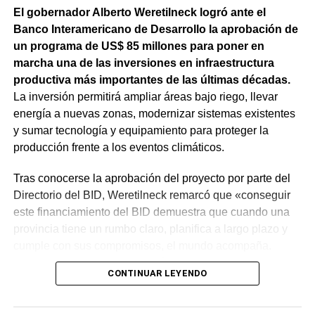
El gobernador Alberto Weretilneck logró ante el
Banco Interamericano de Desarrollo la aprobación de
un programa de US$ 85 millones para poner en
marcha una de las inversiones en infraestructura
productiva más importantes de las últimas décadas.
La inversión permitirá ampliar áreas bajo riego, llevar
energía a nuevas zonas, modernizar sistemas existentes
y sumar tecnología y equipamiento para proteger la
producción frente a los eventos climáticos.
Tras conocerse la aprobación del proyecto por parte del
Directorio del BID, Weretilneck remarcó que «conseguir
este financiamiento del BID demuestra que cuando una
provincia tiene un rumbo claro, planifica a largo plazo y
cumple con sus compromisos, el mundo acompaña.
Estos fondos llegan porque Río Negro tiene un proyecto
CONTINUAR LEYENDO
de desarrollo serio, con obras concretas y una visión de
futuro».