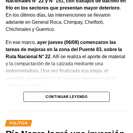
Nacionales N° 22 y N° 151, con trabajos de bacheo en
frío en los sectores que presentan mayor deterioro
.
En los últimos días, las intervenciones se llevaron
adelante en General Roca, Chimpay, Chelforó,
Chichinales y Guerrico.
En ese marco,
ayer jueves (06/08) comenzaron las
tareas de mejoras en la zona del Puente 83, sobre la
Ruta Nacional N° 22
. Allí se realiza el aporte de material
y la compactación de la calzada mediante una
motoniveladora. Una vez finalizada esa etapa, el
personal continuará con el calce de banquinas en los
sectores previstos.
CONTINUAR LEYENDO
POLÍTICA