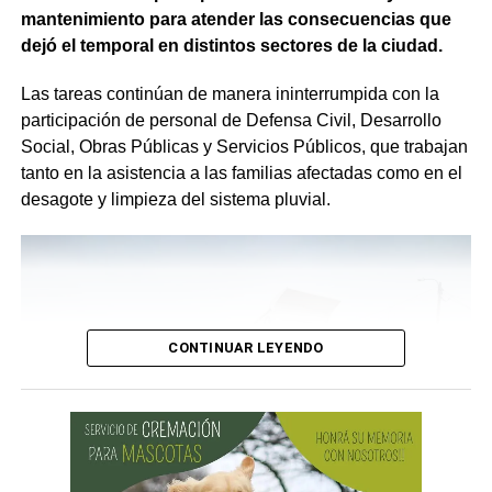
especial énfasis en la producción no convencional.
mantenimiento para atender las consecuencias que
dejó el temporal en distintos sectores de la ciudad.
Creada por Fundación YPF, esta maqueta interactiva
tiene cuatro estaciones que representan las etapas
Las tareas continúan de manera ininterrumpida con la
fundamentales de la producción de hidrocarburos:
participación de personal de Defensa Civil, Desarrollo
exploración y extracción en un yacimiento, transformación
Social, Obras Públicas y Servicios Públicos, que trabajan
en una refinería, almacenamiento y transporte en tanques
tanto en la asistencia a las familias afectadas como en el
y camiones, y sus diferentes usos en el hogar.
desagote y limpieza del sistema pluvial.
Es importante resaltar que, por su diseño, las actividades
serán restringidas en la cantidad de participantes, se
establecerán mecanismos de selección de las escuelas
que participarán, en común acuerdo entre las partes.
CONTINUAR LEYENDO
Para más información e inscripción visitar la
página web
de la UNRN
.