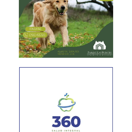
Desde Defensa Civil y Desarrollo Social se brindó
ayuda a vecinos de los barrios Fiske Menuco, Nuevo,
Noroeste, Quinta 25, Carlos Soria y Chacramonte,
donde se entregaron nylon, frazadas, colchones, leña
y alimentos.
En paralelo, las cuadrillas municipales realizaron la
limpieza de alcantarillas y sumideros en distintos
sectores de la ciudad, entre ellos Jujuy y Güemes;
Güemes entre Dr. Maradona y República del Líbano;
Carlos Gardel y Rochdale; Rochdale y Australia;
Rochdale y Jujuy; Yrigoyen y Mendoza; Yrigoyen y
Avenida Roca; y Chula Vista, casi San Juan.