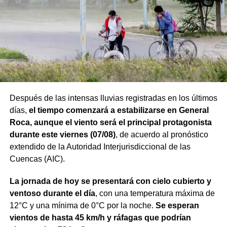
Desde la organización se invita a directivos y docentes
de escuelas secundarias de la región a coordinar la
participación de sus cursos mediante un formulario de
inscripción, con el fin de organizar recorridos y franjas
horarias que permitan aprovechar al máximo la
experiencia.
Después de las intensas lluvias registradas en los últimos
Asimismo, la Oficina de Estudiantes permanecerá
días,
el tiempo comenzará a estabilizarse en General
disponible durante toda la jornada para asesorar y
Roca, aunque el viento será el principal protagonista
acompañar a quienes deseen realizar la preinscripción a
durante este viernes (07/08)
, de acuerdo al pronóstico
alguna de las carreras de la Universidad.
extendido de la Autoridad Interjurisdiccional de las
Cuencas (AIC).
Entre las propuestas académicas que estarán
representadas se encuentran Arquitectura, Diseño
La jornada de hoy se presentará con cielo cubierto y
Industrial, Diseño de Interiores y Mobiliario, Licenciatura
ventoso durante el día
, con una temperatura máxima de
en Diseño Visual, Ingeniería en Alimentos, Ingeniería en
12°C y una mínima de 0°C por la noche.
Se esperan
Biotecnología, Medicina Veterinaria, Odontología,
vientos de hasta 45 km/h y ráfagas que podrían
Licenciatura en Artes Visuales, Licenciatura en