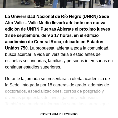
La Universidad Nacional de Río Negro (UNRN) Sede
Alto Valle – Valle Medio llevará adelante una nueva
edición de UNRN Puertas Abiertas el próximo jueves
18 de septiembre, de 9 a 17 horas, en el edificio
académico de General Roca, ubicado en Estados
Unidos 750
. La propuesta, abierta a toda la comunidad,
busca acercar la vida universitaria a estudiantes de
escuelas secundarias, familias y personas interesadas en
continuar estudios superiores.
Durante la jornada se presentará la oferta académica de
la Sede, integrada por 18 carreras de grado, además de
doctorados, especializaciones, cursos de posgrado y
diversas propuestas de investigación y extensión.
También se brindará información sobre las carreras que
la UNRN dicta en otras localidades de la provincia, con el
CONTINUAR LEYENDO
objetivo de mostrar el alcance y la diversidad de la