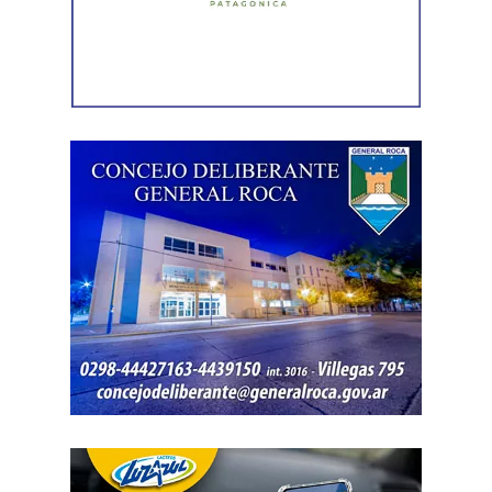
También se efectuaron trabajos en Los Fresnos y Vintter;
Avenida Viterbori y Lago Mascardi; Avenida Roca y
Gadano; y Gadano al 846, donde se retiró una rejilla
dañada y se colocó una valla preventiva para evitar
accidentes.
Como parte del operativo, s
e pusieron en
funcionamiento las bombas sumergibles ubicadas en