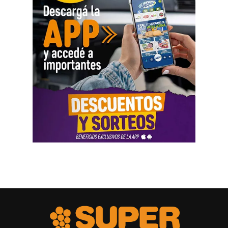
José Ingenieros y Mendoza, y en 9 de Julio y
Belgrano, con el objetivo de acelerar el drenaje del
agua acumulada.
Las tareas continuarán durante la tarde en barrio
Chacramonte con la intervención de un camión bomba y
maquinaria vial. Además, el Municipio informó que una
vez que las calles de ripio se sequen y el terreno lo
permita, se retomarán los trabajos de reparación y
mantenimiento.