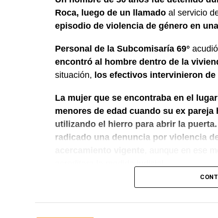
Roca, luego de un llamado
al servicio 
episodio de violencia de género en una 
Personal de la Subcomisaría 69°
acudió a
encontró al hombre dentro de la vivie
situación,
los efectivos intervinieron de
La mujer que se encontraba en el lugar
menores de edad cuando su ex pareja ha
utilizando el hierro para abrir la puerta.
radicado una denuncia por violencia de
acercamiento vigente
, aunque en ese m
acreditara la medida judicial.
CONT
Luego de controlar la situación, el persona
Criminalística para realizar las diligenci
informó lo ocurrido a la autoridad judicial