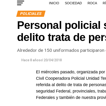
INICIO
SOCIEDAD
ROCA
R
POLICIALES
Personal policial 
delito trata de pe
Alrededor de 150 uniformados participaron de
Hace 8 años
el
20/04/2018
El miércoles pasado, organizada por 
Civil Cooperadora Policial Unidad Te
referida al delito de trata de person
seguridad Federal, provinciales, tr
Federales y también de nuestra provi