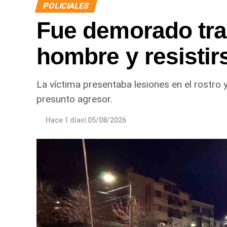
POLICIALES
Finalmente,
el hombre quedó detenido e
Fue demorado tra
delitos de daños y desobediencia judic
verificación de la medida de restricción d
hombre y resistirs
La víctima presentaba lesiones en el rostro 
presunto agresor.
Hace 1 día
el
05/08/2026