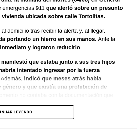
de emergencias 911
que alertó sobre un presunto
vivienda ubicada sobre calle Tortolitas.
l domicilio tras recibir la alerta y, al llegar,
nda portando un hierro en sus manos.
Ante la
 inmediato y lograron reducirlo
.
 manifestó que estaba junto a sus tres hijos
bría intentado ingresar por la fuerza
Además,
indicó que meses atrás había
 género y que existía una prohibición de
omento no contaba con la documentación que
INUAR LEYENDO
l policial dio intervención al Gabinete de
as correspondientes en la vivienda. También se
 interviniente, que dispuso las medidas a seguir.