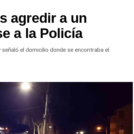
n el marco de una causa por los presuntos
s agredir a un
ial
, mientras avanzan las actuaciones y la
e acercamiento señalada por la víctima.
e a la Policía
y señaló el domicilio donde se encontraba el