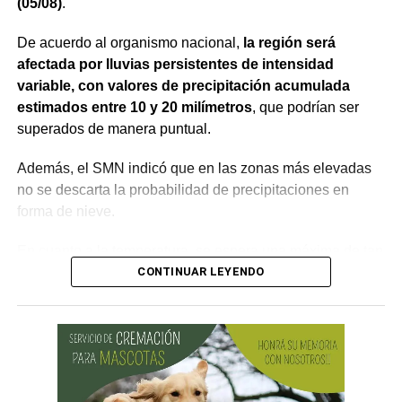
(05/08)
.
De acuerdo al organismo nacional,
la región será
afectada por lluvias persistentes de intensidad
variable, con valores de precipitación acumulada
estimados entre 10 y 20 milímetros
, que podrían ser
superados de manera puntual.
Además, el SMN indicó que en las zonas más elevadas
no se descarta la probabilidad de precipitaciones en
forma de nieve.
En cuanto a la temperatura, se espera una máxima de tan
sólo 8°C, mientras que la mínima llegaría a los 0°C,
CONTINUAR LEYENDO
según la Autoridad Interjurisdiccional de las Cuencas
(AIC).
No obstante, se prevén mejoras desde el jueves (06/08),
donde el termómetro alcanzaría los 12°C durante el día y
-4°C en la noche. Podrían darse vientos regulares con