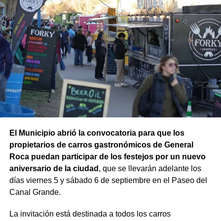
En la misma jornada, el equipo también rescató un
ejemplar de macá plateado, una especie característica de
la Patagonia. El ave fue trasladada para su evaluación y
permanece en rehabilitación, donde recibe los cuidados
necesarios hasta que esté en condiciones de ser liberada
nuevamente en su ambiente natural.
El subsecretario de Fauna Silvestre, Iván López, destacó
El Municipio abrió la convocatoria para que los
el trabajo realizado por los equipos: “Cada rescate refleja
propietarios de carros gastronómicos de General
el compromiso de nuestros equipos con la protección de
Roca puedan participar de los festejos por un nuevo
la fauna silvestre y con una convivencia responsable
aniversario de la ciudad
, que se llevarán adelante los
entre las personas y la naturaleza. Quiero destacar
días viernes 5 y sábado 6 de septiembre en el Paseo del
especialmente el trabajo conjunto de todos los
Canal Grande.
organismos que participaron en este operativo”.
La invitación está destinada a todos los carros