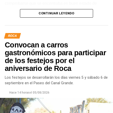
comprobarse que se encontraba en buen estado de
salud.
CONTINUAR LEYENDO
La intervención permitió evitar situaciones de riesgo tanto
para el lobo marino como para vecinos, turistas y
mascotas que circulaban por el lugar. Tras una
ROCA
evaluación clínica, el animal fue trasladado mediante
Convocan a carros
protocolos de manejo seguro y liberado en un ambiente
adecuado para su descanso.
gastronómicos para participar
de los festejos por el
aniversario de Roca
Los festejos se desarrollarán los días viernes 5 y sábado 6 de
septiembre en el Paseo del Canal Grande.
Hace 14 horas
el
05/08/2026