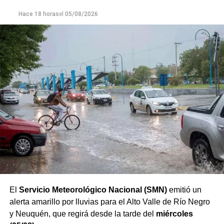
silvestre, es fundamental mantener una distancia
Hace 18 horas
el
05/08/2026
prudente, no intentar alimentarla, no moverla y dar aviso a
las autoridades para que intervengan los equipos
especializados. Actuar de manera responsable permite
proteger a los animales y preservar el equilibrio de los
ecosistemas que forman parte del patrimonio natural de
Río Negro.
El
Servicio Meteorológico Nacional (SMN)
emitió un
alerta amarillo por lluvias para el Alto Valle de Río Negro
y Neuquén, que regirá desde la tarde del
miércoles