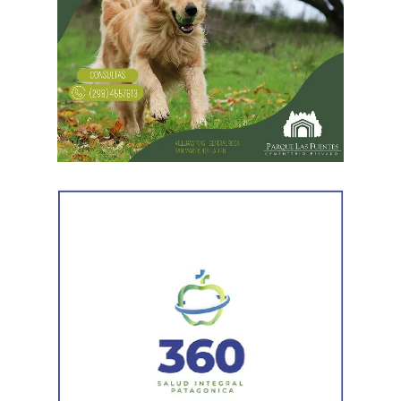
ráfagas de hasta 50 km/h.
Desde el viernes (07/08) se intensifican las ráfagas con
períodos inestables aislados. La máxima será de 12°C y
la mínima de -3°C.
Nubosidad variable el fin de semana con ingreso de aire
polar a partir del domingo (09/08), con mínimas que
llegarían a los -7°C.