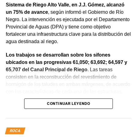
Sistema de Riego Alto Valle, en J.J. Gómez, alcanzó
un 75% de avance
, según informó el Gobierno de Río
Negro. La intervención es ejecutada por el Departamento
Provincial de Aguas (DPA) y tiene como objetivo
fortalecer una infraestructura clave para la distribución del
agua destinada al riego.
Los trabajos se desarrollan sobre los sifones
ubicados en las progresivas 61,050; 63,692; 64,597 y
65,707 del Canal Principal de Riego
. Las tareas
consisten en la reconstrucción del revestimiento de
hormigón de los taludes en ambas márgenes, de acuerdo
con las características de cada una de las estructuras.
CONTINUAR LEYENDO
La obra incluye la demolición de losas deterioradas, la
incorporación de suelo granular en los sectores que lo
requieren, la ejecución de un nuevo revestimiento de
hormigón reforzado con malla de acero y el sellado de
ROCA
juntas para mejorar la durabilidad de la infraestructura.