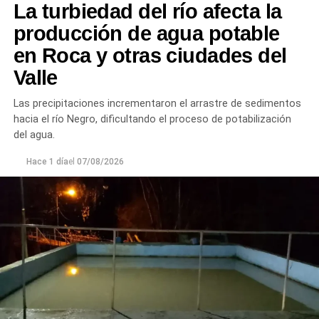
La turbiedad del río afecta la
Desde el DPA destacaron que esta intervención forma
producción de agua potable
parte del plan de mantenimiento y renovación de la
en Roca y otras ciudades del
infraestructura hídrica provincial, con el propósito de
Valle
optimizar la conducción del agua, preservar el Canal
Principal de Riego y brindar un servicio más eficiente y
Las precipitaciones incrementaron el arrastre de sedimentos
seguro para los productores del Alto Valle.
hacia el río Negro, dificultando el proceso de potabilización
del agua.
Hace 1 día
el
07/08/2026