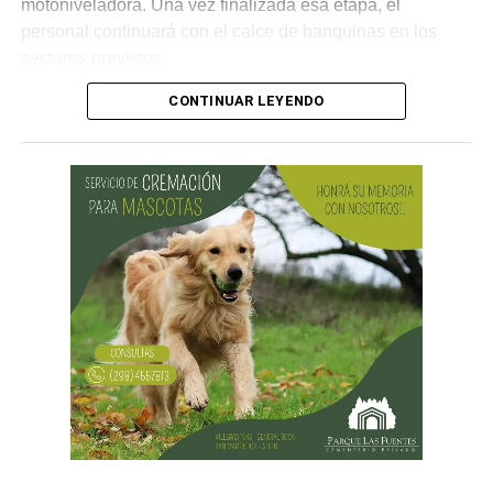
motoniveladora. Una vez finalizada esa etapa, el
personal continuará con el calce de banquinas en los
sectores previstos.
CONTINUAR LEYENDO
Desde Vialidad Nacional informaron que,
durante las
próximas semanas, el operativo de bacheo será
reforzado con dos nuevas cuadrillas de trabajo y dos
camiones bacheadores, lo que permitirá incrementar
el ritmo de ejecución y optimizar las tareas de
mantenimiento en distintos puntos del Alto Valle.