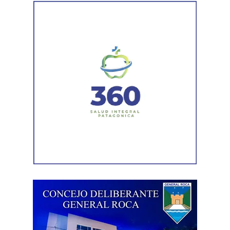
Por otra parte, el organismo avanza con el relevamiento
técnico que definirá los tramos de la Ruta Nacional N°
151 donde se aplicarán 5.000 toneladas de mezcla
asfáltica en caliente, una obra destinada a recuperar los
sectores más deteriorados y mejorar las condiciones de
transitabilidad.