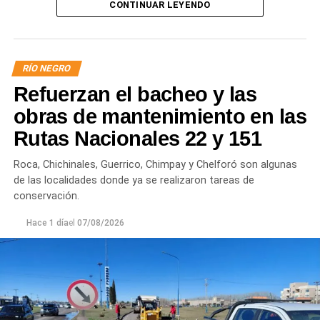
CONTINUAR LEYENDO
localidades donde podrían registrarse bajas de
presión o interrupciones temporales
mientras se
trabaja para sostener la producción de agua potable.
RÍO NEGRO
Por otra parte, en Gral. E. Godoy se registran valores de
Refuerzan el bacheo y las
turbiedad cercanos a 80 NTU, mientras que en
Chichinales rondan los 10 NTU. En ambos casos, las
obras de mantenimiento en las
plantas continúan funcionando con monitoreo
Rutas Nacionales 22 y 151
permanente.
Roca, Chichinales, Guerrico, Chimpay y Chelforó son algunas
Los equipos técnicos de Aguas Rionegrinas mantienen
de las localidades donde ya se realizaron tareas de
un seguimiento constante de la evolución de la turbiedad
conservación.
para adecuar la producción de agua potable de acuerdo
Hace 1 día
el
07/08/2026
con las condiciones que presenta el río.