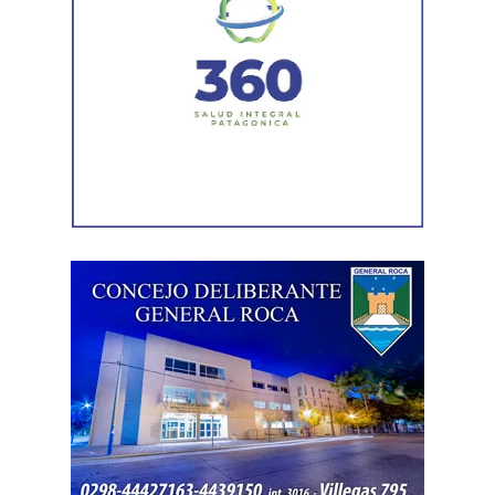
La Agencia de Recaudación y Control Aduanero sumó
más piezas. Según la sentencia,
el progenitor aparecía
registrado como socio, gerente o administrador en
distintas firmas. A esa información se agregó un
contrato de franquicia para la explotación de un local
comercial. La documentación acreditó vínculos con
sociedades, comercios y emprendimientos. Sin
embargo, el expediente no permitió determinar con
exactitud cuánto dinero generaban esas actividades
ni qué parte correspondía al progenitor.
La jueza también examinó una certificación contable que
él mismo presentó. Ese documento informó un promedio
de ingresos durante un período determinado y consignó
una relación laboral con una de las empresas. El fallo
aclaró que esos datos no reflejaban necesariamente la
totalidad de los recursos, ya que existían otras
participaciones comerciales acreditadas en la causa.