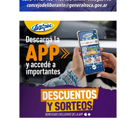
El informe bancario añadió otro elemento. La cuenta
registró variaciones importantes entre ingresos, egresos y
saldos durante varios meses. La sentencia tomó esos
movimientos como parte del análisis patrimonial, aunque
no los consideró suficientes para establecer por sí solos
una cifra definitiva.
Las declaraciones testimoniales completaron el cuadro.
Varias personas hablaron sobre locales gastronómicos,
viajes al exterior, vehículos y nivel de vida. Otro
testimonio mencionó la relación del progenitor con una
empresa que ocupaba un inmueble comercial.
Aun con ese conjunto de pruebas, la jueza señaló que
faltó documentación contable específica. También
sostuvo que el progenitor estaba en mejores condiciones
de presentar información precisa sobre sus ingresos, su
patrimonio y las ganancias de las sociedades.