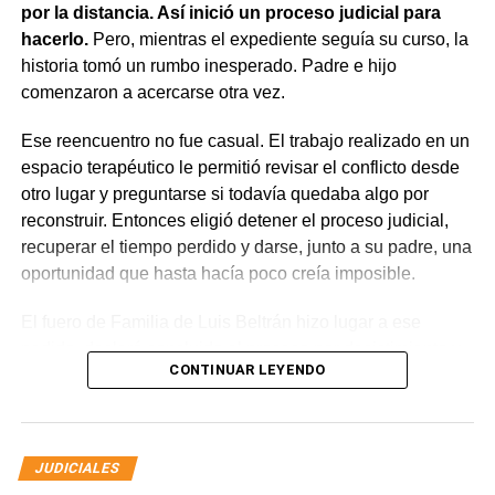
por la distancia. Así inició un proceso judicial para
El fallo aclaró que el archivo de la causa
hacerlo.
Pero, mientras el expediente seguía su curso, la
contravencional no impide que el dueño del perro
historia tomó un rumbo inesperado. Padre e hijo
lesionado reclame por la vía civil una indemnización
comenzaron a acercarse otra vez.
por los daños que considere haber sufrido.
Ese reencuentro no fue casual. El trabajo realizado en un
espacio terapéutico le permitió revisar el conflicto desde
otro lugar y preguntarse si todavía quedaba algo por
reconstruir. Entonces eligió detener el proceso judicial,
recuperar el tiempo perdido y darse, junto a su padre, una
oportunidad que hasta hacía poco creía imposible.
El fuero de Familia de Luis Beltrán hizo lugar a ese
pedido, declaró concluido el proceso por desistimiento y
CONTINUAR LEYENDO
ordenó el archivo de las actuaciones. La jueza consideró
que se encontraban reunidos los requisitos previstos por
la legislación para poner fin al expediente.
JUDICIALES
El joven había promovido la acción para solicitar la