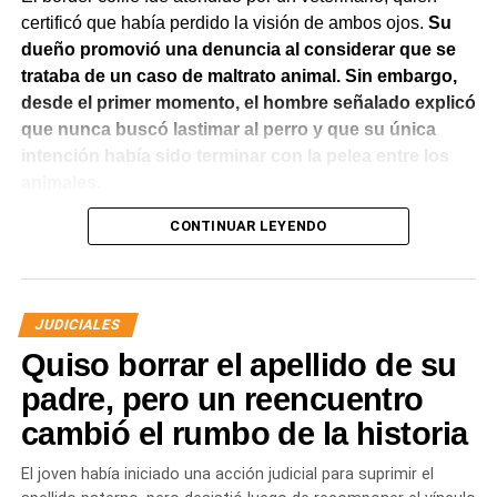
certificó que había perdido la visión de ambos ojos.
Su
dueño promovió una denuncia al considerar que se
trataba de un caso de maltrato animal. Sin embargo,
desde el primer momento, el hombre señalado explicó
que nunca buscó lastimar al perro y que su única
intención había sido terminar con la pelea entre los
animales.
CONTINUAR LEYENDO
El Juzgado de Paz analizó el caso y resolvió desestimar
la denuncia y archivar las actuaciones. La jueza concluyó
que los hechos no configuraban la contravención de
maltrato animal prevista en el Código Contravencional.
JUDICIALES
Quiso borrar el apellido de su
La sentencia destacó que esa figura exige una conducta
dolosa, es decir, la voluntad de provocar daño al animal.
padre, pero un reencuentro
En este caso, la magistrada entendió que del propio
cambió el rumbo de la historia
relato del denunciante surgía que el hombre actuó para
separar a los perros y no con el propósito de herir al
El joven había iniciado una acción judicial para suprimir el
border collie. La lesión fue consecuencia del intento de