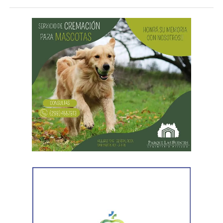
Además, sostuvo que realizaba aportes mensuales y
entregas de alimentos, ropa y útiles escolares.
La discusión quedó centrada en una pregunta: cuál
era su capacidad económica real.
El primer tramo de la respuesta apareció en los
informes tributarios. La Agencia de Recaudación
Tributaria de Río Negro informó que el progenitor
figuraba inscripto en actividades vinculadas con
servicios gastronómicos, asesoramiento y gestión
empresarial.
También registró vehículos a su nombre.
Luego llegaron los datos de la Municipalidad de
Cipolletti. Los registros indicaron la existencia de una
habilitación comercial vigente para un establecimiento
gastronómico y señalaron su participación como socio
gerente en una sociedad. Otro informe municipal dio
cuenta de antecedentes vinculados con inmuebles y
permisos comerciales.