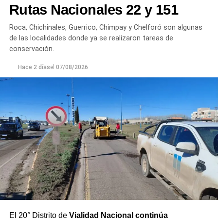
plantas continúan funcionando con monitoreo
Rutas Nacionales 22 y 151
permanente.
Roca, Chichinales, Guerrico, Chimpay y Chelforó son algunas
Los equipos técnicos de Aguas Rionegrinas mantienen
de las localidades donde ya se realizaron tareas de
un seguimiento constante de la evolución de la turbiedad
conservación.
para adecuar la producción de agua potable de acuerdo
Hace 2 días
el
07/08/2026
con las condiciones que presenta el río.
El 20° Distrito de
Vialidad Nacional continúa