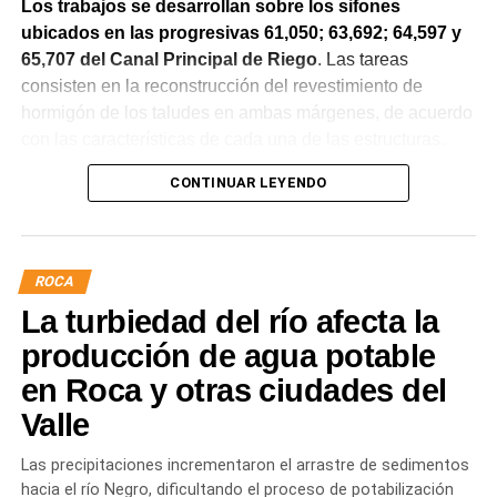
Los trabajos se desarrollan sobre los sifones
ubicados en las progresivas 61,050; 63,692; 64,597 y
65,707 del Canal Principal de Riego
. Las tareas
consisten en la reconstrucción del revestimiento de
hormigón de los taludes en ambas márgenes, de acuerdo
con las características de cada una de las estructuras.
CONTINUAR LEYENDO
La obra incluye la demolición de losas deterioradas, la
incorporación de suelo granular en los sectores que lo
requieren, la ejecución de un nuevo revestimiento de
hormigón reforzado con malla de acero y el sellado de
ROCA
juntas para mejorar la durabilidad de la infraestructura.
La turbiedad del río afecta la
Desde el DPA destacaron que esta intervención forma
producción de agua potable
parte del plan de mantenimiento y renovación de la
en Roca y otras ciudades del
infraestructura hídrica provincial, con el propósito de
Valle
optimizar la conducción del agua, preservar el Canal
Principal de Riego y brindar un servicio más eficiente y
Las precipitaciones incrementaron el arrastre de sedimentos
seguro para los productores del Alto Valle.
hacia el río Negro, dificultando el proceso de potabilización