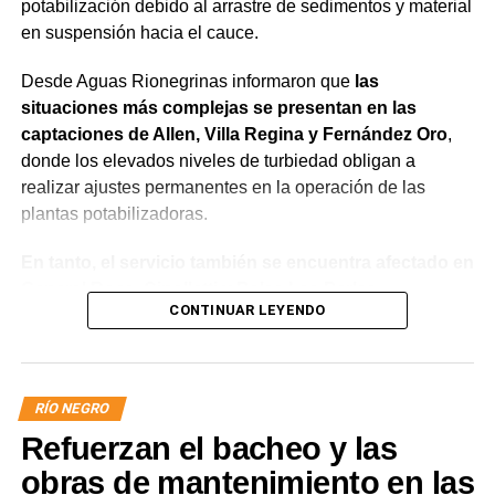
potabilización debido al arrastre de sedimentos y material
en suspensión hacia el cauce.
Desde Aguas Rionegrinas informaron que
las
situaciones más complejas se presentan en las
captaciones de Allen, Villa Regina y Fernández Oro
,
donde los elevados niveles de turbiedad obligan a
realizar ajustes permanentes en la operación de las
plantas potabilizadoras.
En tanto, el servicio también se encuentra afectado en
General Roca, Cipolletti y Balsa Las Perlas,
CONTINUAR LEYENDO
localidades donde podrían registrarse bajas de
presión o interrupciones temporales
mientras se
trabaja para sostener la producción de agua potable.
RÍO NEGRO
Por otra parte, en Gral. E. Godoy se registran valores de
Refuerzan el bacheo y las
turbiedad cercanos a 80 NTU, mientras que en
Chichinales rondan los 10 NTU. En ambos casos, las
obras de mantenimiento en las