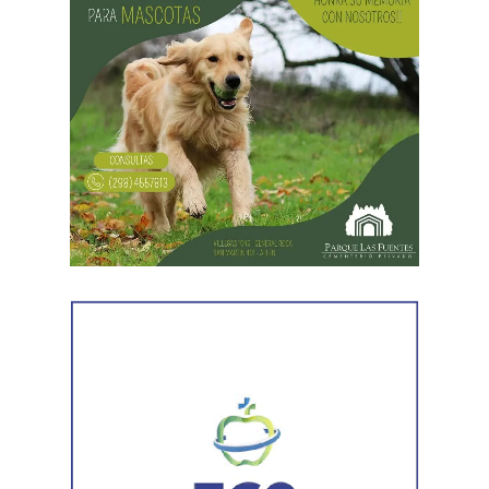
Desde Vialidad Nacional informaron que,
durante las
próximas semanas, el operativo de bacheo será
reforzado con dos nuevas cuadrillas de trabajo y dos
camiones bacheadores, lo que permitirá incrementar
el ritmo de ejecución y optimizar las tareas de
mantenimiento en distintos puntos del Alto Valle.
Por otra parte, el organismo avanza con el relevamiento
técnico que definirá los tramos de la Ruta Nacional N°
151 donde se aplicarán 5.000 toneladas de mezcla
asfáltica en caliente, una obra destinada a recuperar los
sectores más deteriorados y mejorar las condiciones de
transitabilidad.