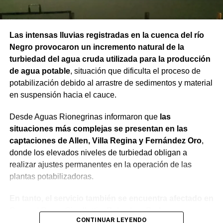
Las intensas lluvias registradas en la cuenca del río
Negro provocaron un incremento natural de la
turbiedad del agua cruda utilizada para la producción
de agua potable
, situación que dificulta el proceso de
potabilización debido al arrastre de sedimentos y material
en suspensión hacia el cauce.
Desde Aguas Rionegrinas informaron que
las
situaciones más complejas se presentan en las
captaciones de Allen, Villa Regina y Fernández Oro
,
donde los elevados niveles de turbiedad obligan a
realizar ajustes permanentes en la operación de las
plantas potabilizadoras.
En tanto, el servicio también se encuentra afectado en
General Roca, Cipolletti y Balsa Las Perlas,
CONTINUAR LEYENDO
localidades donde podrían registrarse bajas de