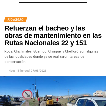
presión o interrupciones temporales
mientras se
trabaja para sostener la producción de agua potable.
RÍO NEGRO
Por otra parte, en Gral. E. Godoy se registran valores de
Refuerzan el bacheo y las
turbiedad cercanos a 80 NTU, mientras que en
Chichinales rondan los 10 NTU. En ambos casos, las
obras de mantenimiento en las
plantas continúan funcionando con monitoreo
Rutas Nacionales 22 y 151
permanente.
Roca, Chichinales, Guerrico, Chimpay y Chelforó son algunas
Los equipos técnicos de Aguas Rionegrinas mantienen
de las localidades donde ya se realizaron tareas de
un seguimiento constante de la evolución de la turbiedad
conservación.
para adecuar la producción de agua potable de acuerdo
Hace 15 horas
el
07/08/2026
con las condiciones que presenta el río.