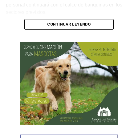
personal continuará con el calce de banquinas en los
sectores previstos.
CONTINUAR LEYENDO
Desde Vialidad Nacional informaron que,
durante las
próximas semanas, el operativo de bacheo será
reforzado con dos nuevas cuadrillas de trabajo y dos
camiones bacheadores, lo que permitirá incrementar
el ritmo de ejecución y optimizar las tareas de
mantenimiento en distintos puntos del Alto Valle.
Por otra parte, el organismo avanza con el relevamiento