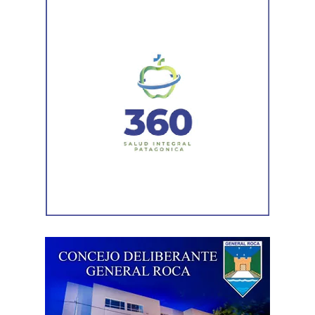
técnico que definirá los tramos de la Ruta Nacional N°
151 donde se aplicarán 5.000 toneladas de mezcla
asfáltica en caliente, una obra destinada a recuperar los
sectores más deteriorados y mejorar las condiciones de
transitabilidad.