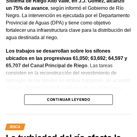
Sistema de Riego Alto Valle, en J.J. Gómez, alcanzó
un 75% de avance
, según informó el Gobierno de Río
Negro. La intervención es ejecutada por el Departamento
Provincial de Aguas (DPA) y tiene como objetivo
fortalecer una infraestructura clave para la distribución del
agua destinada al riego.
Los trabajos se desarrollan sobre los sifones
ubicados en las progresivas 61,050; 63,692; 64,597 y
65,707 del Canal Principal de Riego
. Las tareas
consisten en la reconstrucción del revestimiento de
hormigón de los taludes en ambas márgenes, de acuerdo
con las características de cada una de las estructuras.
CONTINUAR LEYENDO
La obra incluye la demolición de losas deterioradas, la
incorporación de suelo granular en los sectores que lo
requieren, la ejecución de un nuevo revestimiento de
hormigón reforzado con malla de acero y el sellado de
ROCA
juntas para mejorar la durabilidad de la infraestructura.