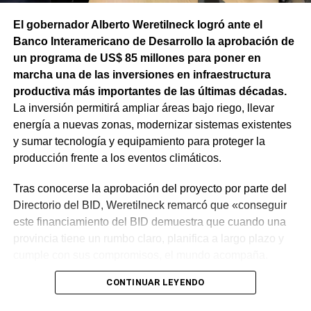
El gobernador Alberto Weretilneck logró ante el
Banco Interamericano de Desarrollo la aprobación de
un programa de US$ 85 millones para poner en
marcha una de las inversiones en infraestructura
productiva más importantes de las últimas décadas.
La inversión permitirá ampliar áreas bajo riego, llevar
energía a nuevas zonas, modernizar sistemas existentes
y sumar tecnología y equipamiento para proteger la
producción frente a los eventos climáticos.
Tras conocerse la aprobación del proyecto por parte del
Directorio del BID, Weretilneck remarcó que «conseguir
este financiamiento del BID demuestra que cuando una
provincia tiene un rumbo claro, planifica a largo plazo y
cumple con sus compromisos, el mundo acompaña.
Estos fondos llegan porque Río Negro tiene un proyecto
CONTINUAR LEYENDO
de desarrollo serio, con obras concretas y una visión de
futuro».