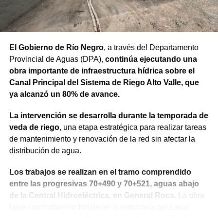
Finalmente, el mandatario aseveró que “el rumbo está
claro y genera confianza, ahora el desafío es seguir
trabajando para que los rionegrinos disfruten los
El Gobierno de Río Negro
, a través del Departamento
beneficios de estas inversiones”.
Provincial de Aguas (DPA),
continúa ejecutando una
obra importante de infraestructura hídrica sobre el
Weretilneck estuvo acompañado por los ministros de
Canal Principal del Sistema de Riego Alto Valle, que
Desarrollo Económico y Productivo, Carlos Banacloy; de
ya alcanzó un 80% de avance.
Salud, Demetrio Thalasselis y de Hacienda, Gabriel
Sánchez, junto al director ejecutivo de la Unidad
La intervención se desarrolla durante la temporada de
Provincial de Coordinación y Ejecución del
veda de riego
, una etapa estratégica para realizar tareas
Financiamiento Externo (UPCEFE), Martín Camiña.
de mantenimiento y renovación de la red sin afectar la
distribución de agua.
Los proyectos
Los trabajos se realizan en el tramo comprendido
El programa reúne cinco proyectos estratégicos. En
entre las progresivas 70+490 y 70+521, aguas abajo
Guardia Mitre se construirán 85 km de nueva red eléctrica
de la Central Hidroeléctrica, en General Roca.
La obra
y 3 centros de transformación. La obra ampliará las
tiene como objetivo fortalecer la estructura del canal
conexiones rurales, permitirá incorporar bombeo y riego