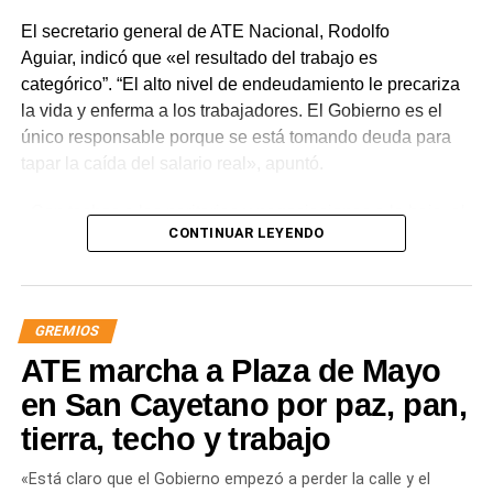
El secretario general de ATE Nacional, Rodolfo
Aguiar, indicó que «el resultado del trabajo es
categórico”. “El alto nivel de endeudamiento le precariza
la vida y enferma a los trabajadores. El Gobierno es el
único responsable porque se está tomando deuda para
tapar la caída del salario real», apuntó.
«Con techos a las paritarias y negociaciones a la baja, el
CONTINUAR LEYENDO
crédito reemplaza al salario real. Antes la deuda era un
mecanismo de inversión, ahora es para sobrevivir»,
señaló el dirigente sindical. Sin embargo, advirtió que
«hoy existe un endeudamiento permanente para cubrir
GREMIOS
necesidades básicas y no para invertir».
ATE marcha a Plaza de Mayo
En este marco, Aguiar aseguró que «el Estado es el
en San Cayetano por paz, pan,
verdadero responsable porque ataca al poder adquisitivo
tierra, techo y trabajo
y luego ofrece deuda como solución. El Estado es quien
facilita los créditos, en vez de atacar la inflación y los
«Está claro que el Gobierno empezó a perder la calle y el