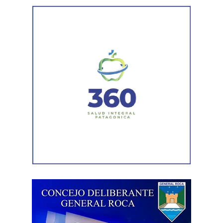
régimen de extranjerización de las tierras rurales. Cabe
destacar que numerosos senadores y gobernadores ya
habían adelantado su rechazo a esta modificación.
De esta forma, ATE mantiene la movilización prevista
y concentrará a partir de las 12 hs en Av. Rivadavia y
Rodriguez Peña (CABA).
Además, las movilizaciones se
replicarán en las principales ciudades de todas las
provincias en el marco de la Jornada Nacional de Lucha
convocada por el sindicato.