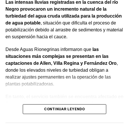
Las intensas lluvias registradas en la cuenca del río
Negro provocaron un incremento natural de la
turbiedad del agua cruda utilizada para la producción
de agua potable
, situación que dificulta el proceso de
potabilización debido al arrastre de sedimentos y material
en suspensión hacia el cauce.
Desde Aguas Rionegrinas informaron que
las
situaciones más complejas se presentan en las
captaciones de Allen, Villa Regina y Fernández Oro
,
donde los elevados niveles de turbiedad obligan a
realizar ajustes permanentes en la operación de las
plantas potabilizadoras.
En tanto, el servicio también se encuentra afectado en
General Roca, Cipolletti y Balsa Las Perlas,
CONTINUAR LEYENDO
localidades donde podrían registrarse bajas de
presión o interrupciones temporales
mientras se
trabaja para sostener la producción de agua potable.