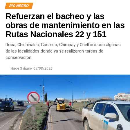
RÍO NEGRO
Por otra parte, en Gral. E. Godoy se registran valores de
Refuerzan el bacheo y las
turbiedad cercanos a 80 NTU, mientras que en
Chichinales rondan los 10 NTU. En ambos casos, las
obras de mantenimiento en las
plantas continúan funcionando con monitoreo
Rutas Nacionales 22 y 151
permanente.
Roca, Chichinales, Guerrico, Chimpay y Chelforó son algunas
Los equipos técnicos de Aguas Rionegrinas mantienen
de las localidades donde ya se realizaron tareas de
un seguimiento constante de la evolución de la turbiedad
conservación.
para adecuar la producción de agua potable de acuerdo
Hace 3 días
el
07/08/2026
con las condiciones que presenta el río.