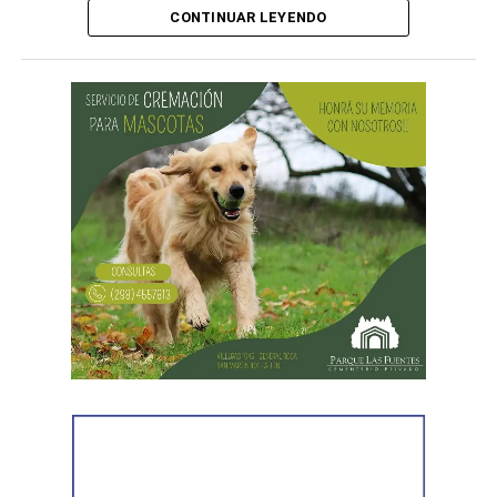
CONTINUAR LEYENDO
Desde Vialidad Nacional informaron que,
durante las
próximas semanas, el operativo de bacheo será
reforzado con dos nuevas cuadrillas de trabajo y dos
camiones bacheadores, lo que permitirá incrementar
el ritmo de ejecución y optimizar las tareas de
mantenimiento en distintos puntos del Alto Valle.
Por otra parte, el organismo avanza con el relevamiento
técnico que definirá los tramos de la Ruta Nacional N°
151 donde se aplicarán 5.000 toneladas de mezcla
asfáltica en caliente, una obra destinada a recuperar los