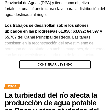
Provincial de Aguas (DPA) y tiene como objetivo
fortalecer una infraestructura clave para la distribución del
agua destinada al riego.
Los trabajos se desarrollan sobre los sifones
ubicados en las progresivas 61,050; 63,692; 64,597 y
65,707 del Canal Principal de Riego
. Las tareas
consisten en la reconstrucción del revestimiento de
hormigón de los taludes en ambas márgenes, de acuerdo
con las características de cada una de las estructuras.
CONTINUAR LEYENDO
La obra incluye la demolición de losas deterioradas, la
incorporación de suelo granular en los sectores que lo
requieren, la ejecución de un nuevo revestimiento de
hormigón reforzado con malla de acero y el sellado de
ROCA
juntas para mejorar la durabilidad de la infraestructura.
La turbiedad del río afecta la
Desde el DPA destacaron que esta intervención forma
producción de agua potable
parte del plan de mantenimiento y renovación de la