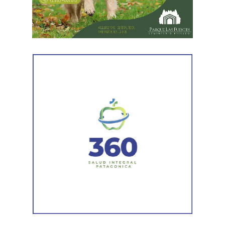
oportunidades, publicidad, transparencia y derecho a la
revisión administrativa».
Respecto de los próximos pasos, indicó que el proyecto
será tratado este jueves por la Legislatura provincial.
En
caso de ser aprobado y promulgado, el Poder
Ejecutivo dispondrá de 60 días para dictar el decreto
reglamentario que establecerá los detalles del
proceso.
La funcionaria sostuvo además que la iniciativa no solo
representa una solución para los agentes que se
encuentren en condiciones de acceder a la estabilidad,
sino que también busca garantizar que el procedimiento
se desarrolle con responsabilidad. «Tenemos que dar
cuenta a todos los rionegrinos de que el trabajo va a ser
hecho con absoluta responsabilidad y con la visión de
que quienes estén trabajando en el Estado sean los
mejores», expresó.