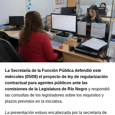
al proyecto impulsado por Southern Energy.
La compañía está integrada por Pan American Energy,
YPF, Pampa Energía, Harbour Energy y Golar LNG. En
una segunda instancia se incorporará el buque MKII, con
lo que ambas unidades alcanzarán una capacidad
conjunta cercana a los 6 millones de toneladas de GNL
por año.
Río Negro se prepara para exportar
energía al mundo
La Secretaría de la Función Pública defendió este
El avance del Hilli Episeyo se integra a las obras e
miércoles (05/08) el proyecto de ley de regularización
inversiones que se desarrollan para vincular la
contractual para agentes públicos ante las
producción de gas con la futura terminal flotante. El
comisiones de la Legislatura de Río Negro
y respondió
proyecto contempla infraestructura terrestre y submarina,
las consultas de los legisladores sobre los requisitos y
instalaciones de compresión y sistemas de amarre frente
plazos previstos en la iniciativa.
a la costa rionegrina.
La presentación estuvo encabezada por la secretaria de