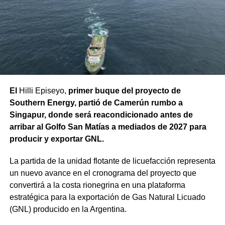
Las tareas incluyeron la demolición de los paños
deteriorados, la reposición y compactación del material
de apoyo y relleno, y la ejecución de las nuevas losas de
hormigón con sus respectivas juntas. En forma paralela,
se reconstruyeron 18 metros cuadrados de vereda sobre
la banquina del canal, luego del acondicionamiento de su
base. Actualmente, la obra se encuentra en su etapa final,
El
Hilli Episeyo,
primer buque del proyecto de
restando únicamente la limpieza general del sector y el
Southern Energy, partió de Camerún rumbo a
retiro de escombros.
Singapur, donde será reacondicionado antes de
arribar al Golfo San Matías a mediados de 2027 para
Estas intervenciones preventivas permiten que el Sistema
producir y exportar GNL.
de Riego Alto Valle llegue en óptimas condiciones al
inicio de la temporada, programada para el transcurso de
La partida de la unidad flotante de licuefacción representa
agosto, reduciendo el riesgo de filtraciones, preservando
un nuevo avance en el cronograma del proyecto que
la infraestructura de riego y evitando futuras reparaciones
convertirá a la costa rionegrina en una plataforma
de emergencia.
estratégica para la exportación de Gas Natural Licuado
(GNL) producido en la Argentina.