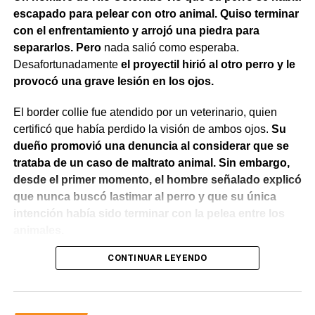
escapado para pelear con otro animal. Quiso terminar
con el enfrentamiento y arrojó una piedra para
separarlos. Pero
nada salió como esperaba.
Desafortunadamente
el proyectil hirió al otro perro y le
provocó una grave lesión en los ojos.
El border collie fue atendido por un veterinario, quien
También se efectuaron trabajos en Los Fresnos y Vintter;
certificó que había perdido la visión de ambos ojos.
Su
Avenida Viterbori y Lago Mascardi; Avenida Roca y
dueño promovió una denuncia al considerar que se
Gadano; y Gadano al 846, donde se retiró una rejilla
trataba de un caso de maltrato animal. Sin embargo,
dañada y se colocó una valla preventiva para evitar
desde el primer momento, el hombre señalado explicó
accidentes.
que nunca buscó lastimar al perro y que su única
intención había sido terminar con la pelea entre los
Como parte del operativo, s
e pusieron en
animales.
funcionamiento las bombas sumergibles ubicadas en
José Ingenieros y Mendoza, y en 9 de Julio y
CONTINUAR LEYENDO
El Juzgado de Paz analizó el caso y resolvió desestimar
Belgrano, con el objetivo de acelerar el drenaje del
la denuncia y archivar las actuaciones. La jueza concluyó
agua acumulada.
que los hechos no configuraban la contravención de
maltrato animal prevista en el Código Contravencional.