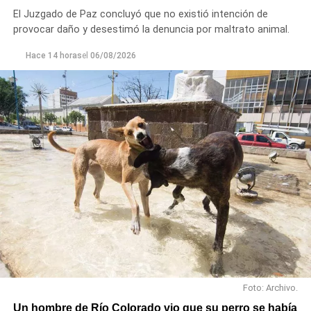
ayuda a vecinos de los barrios Fiske Menuco, Nuevo,
El Juzgado de Paz concluyó que no existió intención de
Noroeste, Quinta 25, Carlos Soria y Chacramonte,
provocar daño y desestimó la denuncia por maltrato animal.
donde se entregaron nylon, frazadas, colchones, leña
y alimentos.
Hace 14 horas
el
06/08/2026
En paralelo, las cuadrillas municipales realizaron la
limpieza de alcantarillas y sumideros en distintos
sectores de la ciudad, entre ellos Jujuy y Güemes;
Güemes entre Dr. Maradona y República del Líbano;
Carlos Gardel y Rochdale; Rochdale y Australia;
Rochdale y Jujuy; Yrigoyen y Mendoza; Yrigoyen y
Avenida Roca; y Chula Vista, casi San Juan.
Foto: Archivo.
Un hombre de Río Colorado vio que su perro se había