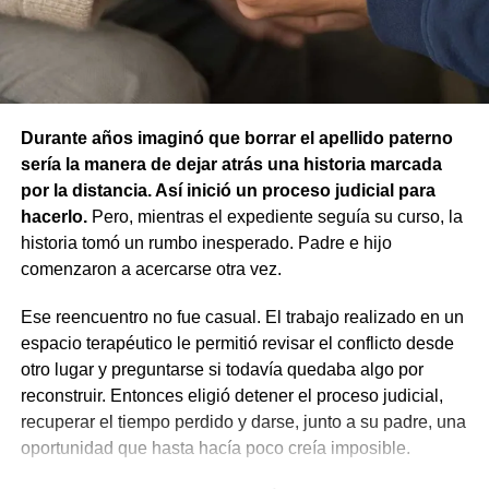
La resolución también descartó la figura de custodia de
Ante emergencias, los vecinos pueden comunicarse con
animales, ya que esa infracción solo se configura cuando
Defensa Civil al 103 o al 4426376. Para consultas y
un animal causa lesiones a una persona por falta de
reclamos continúa habilitada la línea gratuita 0800-222-
cuidados de su dueño. En este caso, el daño recayó
9742, de lunes a viernes de 8 a 17.
sobre otro animal, por lo que esa norma tampoco
Durante años imaginó que borrar el apellido paterno
resultaba aplicable.
sería la manera de dejar atrás una historia marcada
por la distancia. Así inició un proceso judicial para
El fallo aclaró que el archivo de la causa
hacerlo.
Pero, mientras el expediente seguía su curso, la
contravencional no impide que el dueño del perro
historia tomó un rumbo inesperado. Padre e hijo
lesionado reclame por la vía civil una indemnización
comenzaron a acercarse otra vez.
por los daños que considere haber sufrido.
Ese reencuentro no fue casual. El trabajo realizado en un
espacio terapéutico le permitió revisar el conflicto desde
otro lugar y preguntarse si todavía quedaba algo por
reconstruir. Entonces eligió detener el proceso judicial,
recuperar el tiempo perdido y darse, junto a su padre, una
oportunidad que hasta hacía poco creía imposible.