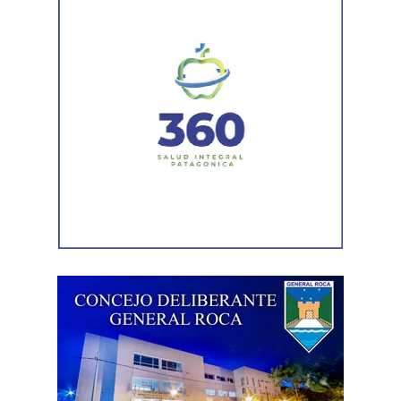
registral.
En la sentencia,
la magistrada explicó que el
desistimiento es una forma de poner fin
anticipadamente a un proceso judicial cuando una de
las partes decide no continuar con la acción.
Agregó que el Código Procesal Civil y Comercial autoriza
esa posibilidad siempre que, si la demanda ya fue
trasladada, la otra parte haya sido notificada.
Como en este caso ese traslado aún no se había
concretado, la jueza entendió que estaban cumplidos
todos los requisitos legales para admitir el desistimiento y
declarar extinguido el proceso.
«En virtud de ello entiendo que se encuentran
configurados los recaudos previstos en el artículo 278,
para que opere el desistimiento del proceso por voluntad
de la parte», explicó. Además, se estableció que las