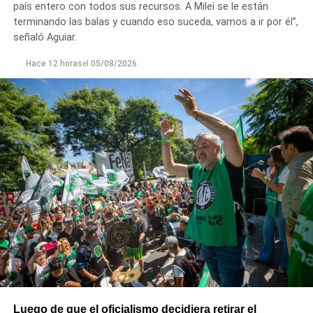
país entero con todos sus recursos. A Milei se le están
terminando las balas y cuando eso suceda, vamos a ir por él”,
señaló Aguiar.
Hace 12 horas
el
05/08/2026
Luego de que el oficialismo decidiera retirar el