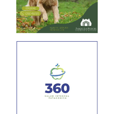
Estado. Me imputaron delitos penales, me hicieron saber
virtuales. Los estatales también empezaron a tomar
que perseguían a mi familia, a mi mujer y a mis hijas, y
créditos con los prestamistas barriales y eso es muy
tuve que presentar un habeas corpus preventivo».
peligroso», agregó el dirigente estatal.
Biró también señaló que «el gobierno impulsó denuncias
Además, apuntó que «el Banco Nación debiera estar
y multas multimillonarias contras organizaciones
para definir un programa de desendeudamiento de toda
sindicales como las que hicieron a los compañeros de La
las familias y no al servicio de los funcionarios de La
Fraternidad, la UTA, la Asociación de Personal
Libertad Avanza solo para otorgarles créditos
Aeronáutico o las acciones judiciales contra 170
multimillonarios para que ellos se compren sus viviendas
trabajadores del subte».
de lujo».
Ante las exposiciones de los solicitantes de la audiencia,
«La falta de inversión en hospitales, escuelas y en
los comisionados de la CIDH hicieron algunos
diversas áreas públicas es absoluta y en este momento
cuestionamientos y solicitaron explicaciones a los
pone en riesgo la prestación de servicios esenciales»,
representantes del Gobierno argentino por los modos y
detalló Aguiar.
las irregularidades a la hora de implementar la reforma
laboral. Y, ante esas preocupaciones, Cremonte precisó
«Nos mintieron, no vinieron a destruir el Estado. Hoy el
que «la regresión es tal que se ha excluido un derecho
Estado está más presente que nunca, pero no para la
fundamental del derecho del trabajo que es el de justicia
gente, solo está presente para los empresarios»,