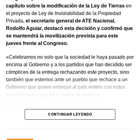
capítulo sobre la modificación de la Ley de Tierras
en
el proyecto de Ley de Inviolabilidad de la Propiedad
Privada,
el secretario general de ATE Nacional,
Rodolfo Aguiar, destacó esta decisión y confirmó que
se mantendrá la movilización prevista para este
jueves frente al Congreso.
«Celebramos no solo que la sociedad le haya pasado por
encima al Gobierno y a los partidos que han decidido ser
cómplices de la entrega rechazando este proyecto, sino
también que estemos ante un pueblo que rechace a un
Gobierno que quiere entregar al país entero con todos
sus recursos», agregó el referente sindical.
En referencia a la movilización prevista para el jueves,
CONTINUAR LEYENDO
apuntó que «a Milei se le están terminando las balas y
cuando eso suceda, vamos a ir por él. Igual vamos a
movilizar para seguir repudiando a los senadores han
tergiversado su representación, porque debieran impulsar