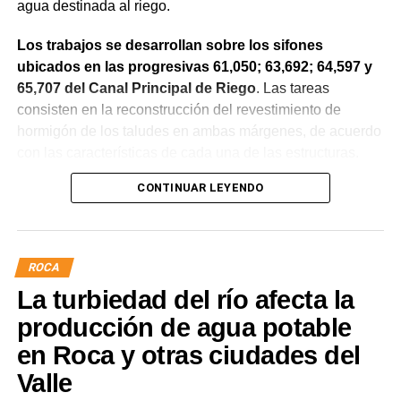
agua destinada al riego.
Los trabajos se desarrollan sobre los sifones
ubicados en las progresivas 61,050; 63,692; 64,597 y
65,707 del Canal Principal de Riego
. Las tareas
consisten en la reconstrucción del revestimiento de
hormigón de los taludes en ambas márgenes, de acuerdo
con las características de cada una de las estructuras.
CONTINUAR LEYENDO
La obra incluye la demolición de losas deterioradas, la
incorporación de suelo granular en los sectores que lo
requieren, la ejecución de un nuevo revestimiento de
hormigón reforzado con malla de acero y el sellado de
ROCA
juntas para mejorar la durabilidad de la infraestructura.
La turbiedad del río afecta la
Desde el DPA destacaron que esta intervención forma
producción de agua potable
parte del plan de mantenimiento y renovación de la
en Roca y otras ciudades del
infraestructura hídrica provincial, con el propósito de
Valle
optimizar la conducción del agua, preservar el Canal