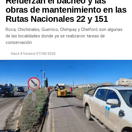
Refuerzan el bacheo y las
Chichinales rondan los 10 NTU. En ambos casos, las
obras de mantenimiento en las
plantas continúan funcionando con monitoreo
Rutas Nacionales 22 y 151
permanente.
Roca, Chichinales, Guerrico, Chimpay y Chelforó son algunas
Los equipos técnicos de Aguas Rionegrinas mantienen
de las localidades donde ya se realizaron tareas de
un seguimiento constante de la evolución de la turbiedad
conservación.
para adecuar la producción de agua potable de acuerdo
Hace 8 horas
el
07/08/2026
con las condiciones que presenta el río.