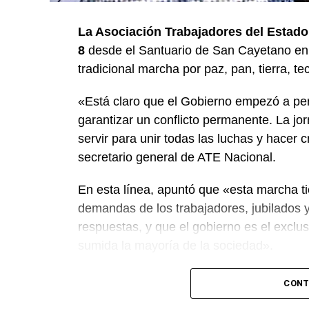
La Asociación Trabajadores del Estado (
8
desde el Santuario de San Cayetano en 
tradicional marcha por paz, pan, tierra, te
«Está claro que el Gobierno empezó a perd
garantizar un conflicto permanente. La jor
servir para unir todas las luchas y hacer c
secretario general de ATE Nacional.
En esta línea, apuntó que «esta marcha ti
demandas de los trabajadores, jubilados 
respuestas, y que el gobierno es el exclu
sumida la mayoría de la sociedad».
«Lo demuestran las encuestas, a Milei se 
CONT
que empezamos a ir por él», sentenció Ag