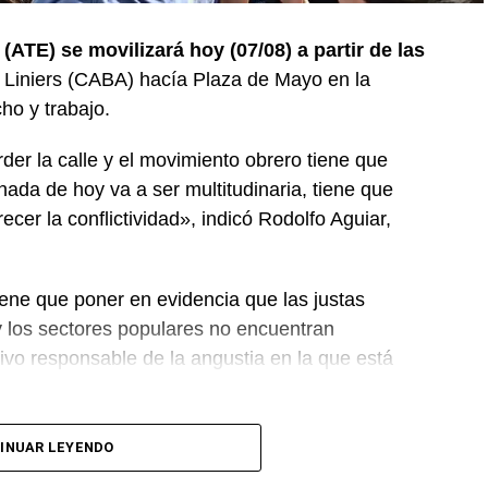
ATE) se movilizará hoy (07/08) a partir de las
Liniers (CABA) hacía Plaza de Mayo en la
cho y trabajo.
er la calle y el movimiento obrero tiene que
nada de hoy va a ser multitudinaria, tiene que
recer la conflictividad», indicó Rodolfo Aguiar,
ene que poner en evidencia que las justas
y los sectores populares no encuentran
sivo responsable de la angustia en la que está
le están terminando las balas. Tiene que saber
INUAR LEYENDO
uiar.