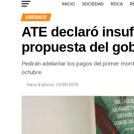
INICIO
SOCIEDAD
ROCA
R
GREMIOS
ATE declaró insuf
propuesta del go
Pedirán adelantar los pagos del primer mon
octubre.
Hace 8 años
el
13/09/2018