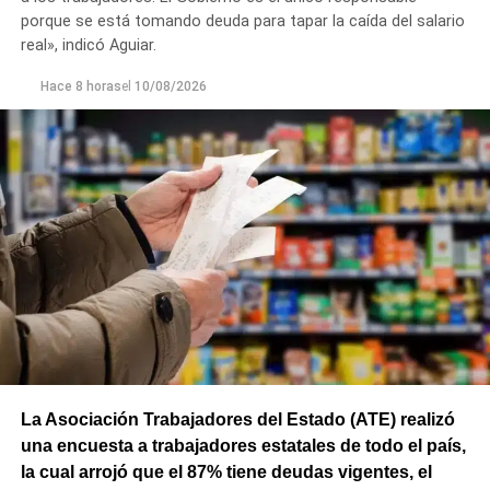
Cultura, Educación, Derechos y Sindicalismo”.
porque se está tomando deuda para tapar la caída del salario
real», indicó Aguiar.
Finalmente, dentro de los pedidos de informes figura una
Hace 8 horas
el
10/08/2026
presentación de Juntos Somos Río Negro sobre el estado
de las maquinarias de las Plantas de Tratamiento de
Residuos Nº I y II.
ORDIA 07 XXXVII 11-08-26
Descarga
La Asociación Trabajadores del Estado (ATE) realizó
una encuesta a trabajadores estatales de todo el país,
la cual arrojó que el 87% tiene deudas vigentes, el