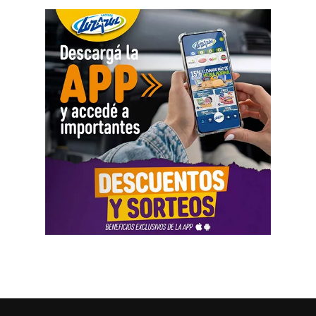
En Negro Muerto se instalarán 32,2 km de red eléctrica,
un cruce sobre el río Negro y 7 centros de transformación.
La nueva infraestructura permitirá incorporar unas 13.000
hectáreas productivas durante la primera etapa y generar
condiciones para nuevas actividades agrícolas y
ganaderas.
En el Valle Inferior se modernizará el sistema de riego del
IDEVI, con compuertas automáticas, mejoras en los
canales y monitoreo en tiempo real para administrar
mejor el agua, reducir pérdidas y dar mayor previsibilidad
a los productores.
Margen Norte también dará un salto de escala: podrá
prácticamente duplicar su superficie cultivada en 5 años.
El proyecto incluye obras en la bocatoma de Chimpay,
canales, drenajes, telemetría, electrificación y mayor
potencia en estaciones transformadoras.