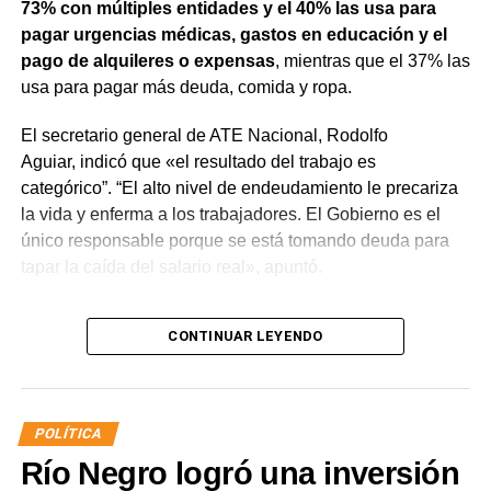
73% con múltiples entidades y el 40% las usa para
pagar urgencias médicas, gastos en educación y el
pago de alquileres o expensas
, mientras que el 37% las
usa para pagar más deuda, comida y ropa.
El secretario general de ATE Nacional, Rodolfo
Aguiar, indicó que «el resultado del trabajo es
categórico”. “El alto nivel de endeudamiento le precariza
la vida y enferma a los trabajadores. El Gobierno es el
único responsable porque se está tomando deuda para
tapar la caída del salario real», apuntó.
«Con techos a las paritarias y negociaciones a la baja, el
CONTINUAR LEYENDO
crédito reemplaza al salario real. Antes la deuda era un
mecanismo de inversión, ahora es para sobrevivir»,
señaló el dirigente sindical. Sin embargo, advirtió que
«hoy existe un endeudamiento permanente para cubrir
POLÍTICA
necesidades básicas y no para invertir».
Río Negro logró una inversión