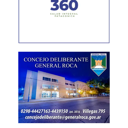
claro y genera confianza, ahora el desafío es seguir
trabajando para que los rionegrinos disfruten los
beneficios de estas inversiones”.
Weretilneck estuvo acompañado por los ministros de
Desarrollo Económico y Productivo, Carlos Banacloy; de
Salud, Demetrio Thalasselis y de Hacienda, Gabriel
Sánchez, junto al director ejecutivo de la Unidad
Provincial de Coordinación y Ejecución del
Financiamiento Externo (UPCEFE), Martín Camiña.
Los proyectos
El programa reúne cinco proyectos estratégicos. En
Guardia Mitre se construirán 85 km de nueva red eléctrica
y 3 centros de transformación. La obra ampliará las
conexiones rurales, permitirá incorporar bombeo y riego
presurizado y reducirá más de 50% el costo energético
por hectárea.