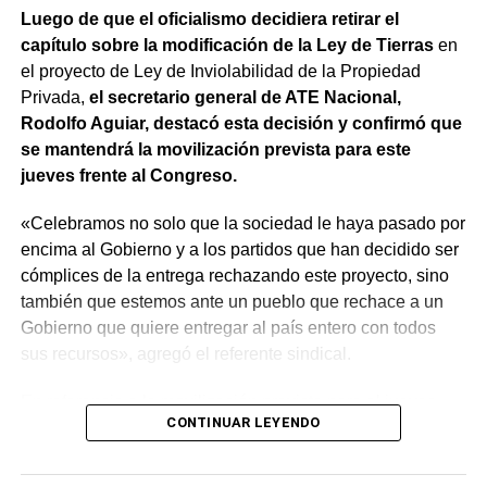
Luego de que el oficialismo decidiera retirar el
capítulo sobre la modificación de la Ley de Tierras
en
el proyecto de Ley de Inviolabilidad de la Propiedad
Privada,
el secretario general de ATE Nacional,
Rodolfo Aguiar, destacó esta decisión y confirmó que
se mantendrá la movilización prevista para este
jueves frente al Congreso.
«Celebramos no solo que la sociedad le haya pasado por
encima al Gobierno y a los partidos que han decidido ser
cómplices de la entrega rechazando este proyecto, sino
también que estemos ante un pueblo que rechace a un
Gobierno que quiere entregar al país entero con todos
sus recursos», agregó el referente sindical.
En referencia a la movilización prevista para el jueves,
CONTINUAR LEYENDO
apuntó que «a Milei se le están terminando las balas y
cuando eso suceda, vamos a ir por él. Igual vamos a
movilizar para seguir repudiando a los senadores han