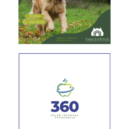
estaciones terminales. Usaron todos los recursos del
formales como los bancos, fundaciones y billeteras
Estado. Me imputaron delitos penales, me hicieron saber
virtuales. Los estatales también empezaron a tomar
que perseguían a mi familia, a mi mujer y a mis hijas, y
créditos con los prestamistas barriales y eso es muy
tuve que presentar un habeas corpus preventivo».
peligroso», agregó el dirigente estatal.
Biró también señaló que «el gobierno impulsó denuncias
Además, apuntó que «el Banco Nación debiera estar
y multas multimillonarias contras organizaciones
para definir un programa de desendeudamiento de toda
sindicales como las que hicieron a los compañeros de La
las familias y no al servicio de los funcionarios de La
Fraternidad, la UTA, la Asociación de Personal
Libertad Avanza solo para otorgarles créditos
Aeronáutico o las acciones judiciales contra 170
multimillonarios para que ellos se compren sus viviendas
trabajadores del subte».
de lujo».
Ante las exposiciones de los solicitantes de la audiencia,
«La falta de inversión en hospitales, escuelas y en
los comisionados de la CIDH hicieron algunos
diversas áreas públicas es absoluta y en este momento
cuestionamientos y solicitaron explicaciones a los
pone en riesgo la prestación de servicios esenciales»,
representantes del Gobierno argentino por los modos y
detalló Aguiar.
las irregularidades a la hora de implementar la reforma
laboral. Y, ante esas preocupaciones, Cremonte precisó
«Nos mintieron, no vinieron a destruir el Estado. Hoy el
que «la regresión es tal que se ha excluido un derecho
Estado está más presente que nunca, pero no para la