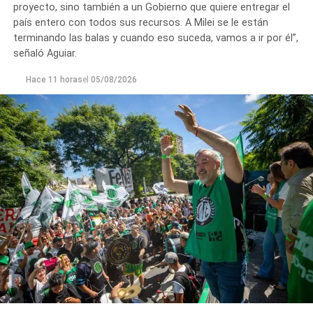
proyecto, sino también a un Gobierno que quiere entregar el
país entero con todos sus recursos. A Milei se le están
terminando las balas y cuando eso suceda, vamos a ir por él”,
señaló Aguiar.
Hace 11 horas
el
05/08/2026