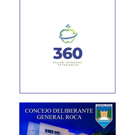
técnico que definirá los tramos de la Ruta Nacional N°
151 donde se aplicarán 5.000 toneladas de mezcla
asfáltica en caliente, una obra destinada a recuperar los
sectores más deteriorados y mejorar las condiciones de
transitabilidad.