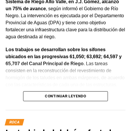
Sistema de Riego Alto Valle, en J.J. Gómez, alcanzó
un 75% de avance
, según informó el Gobierno de Río
Negro. La intervención es ejecutada por el Departamento
Provincial de Aguas (DPA) y tiene como objetivo
fortalecer una infraestructura clave para la distribución del
agua destinada al riego.
Los trabajos se desarrollan sobre los sifones
ubicados en las progresivas 61,050; 63,692; 64,597 y
65,707 del Canal Principal de Riego
. Las tareas
consisten en la reconstrucción del revestimiento de
hormigón de los taludes en ambas márgenes, de acuerdo
con las características de cada una de las estructuras.
CONTINUAR LEYENDO
La obra incluye la demolición de losas deterioradas, la
incorporación de suelo granular en los sectores que lo
requieren, la ejecución de un nuevo revestimiento de
hormigón reforzado con malla de acero y el sellado de
ROCA
juntas para mejorar la durabilidad de la infraestructura.