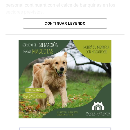
personal continuará con el calce de banquinas en los
sectores previstos.
CONTINUAR LEYENDO
Desde Vialidad Nacional informaron que,
durante las
próximas semanas, el operativo de bacheo será
reforzado con dos nuevas cuadrillas de trabajo y dos
camiones bacheadores, lo que permitirá incrementar
el ritmo de ejecución y optimizar las tareas de
mantenimiento en distintos puntos del Alto Valle.
Por otra parte, el organismo avanza con el relevamiento