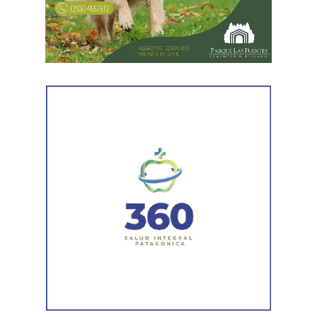
reforzado con dos nuevas cuadrillas de trabajo y dos
camiones bacheadores, lo que permitirá incrementar
el ritmo de ejecución y optimizar las tareas de
mantenimiento en distintos puntos del Alto Valle.
Por otra parte, el organismo avanza con el relevamiento
técnico que definirá los tramos de la Ruta Nacional N°
151 donde se aplicarán 5.000 toneladas de mezcla
asfáltica en caliente, una obra destinada a recuperar los
sectores más deteriorados y mejorar las condiciones de
transitabilidad.