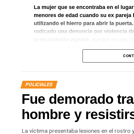
La mujer que se encontraba en el lugar
menores de edad cuando su ex pareja ha
utilizando el hierro para abrir la puerta.
radicado una denuncia por violencia de
acercamiento vigente
, aunque en ese m
acreditara la medida judicial.
CONT
Luego de controlar la situación, el persona
Criminalística para realizar las diligenci
informó lo ocurrido a la autoridad judicial
POLICIALES
Finalmente,
el hombre quedó detenido e
Fue demorado tra
delitos de daños y desobediencia judic
verificación de la medida de restricción d
hombre y resistirs
La víctima presentaba lesiones en el rostro 