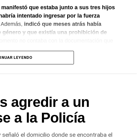
 manifestó que estaba junto a sus tres hijos
bría intentado ingresar por la fuerza
Además,
indicó que meses atrás había
 género y que existía una prohibición de
omento no contaba con la documentación que
INUAR LEYENDO
l policial dio intervención al Gabinete de
as correspondientes en la vivienda. También se
 interviniente, que dispuso las medidas a seguir.
n el marco de una causa por los presuntos
s agredir a un
ial
, mientras avanzan las actuaciones y la
e acercamiento señalada por la víctima.
e a la Policía
y señaló el domicilio donde se encontraba el