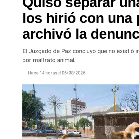
Quiso separar una
los hirió con una 
archivó la denunc
El Juzgado de Paz concluyó que no existió i
por maltrato animal.
Hace 14 horas
el
06/08/2026
Desde Defensa Civil y Desarrollo Socia
Fiske Menuco, Nuevo, Noroeste, Quinta
entregaron nylon, frazadas, colchones,
En paralelo, las cuadrillas municipales rea
distintos sectores de la ciudad, entre e
República del Líbano; Carlos Gardel y Ro
Yrigoyen y Mendoza; Yrigoyen y Avenida R