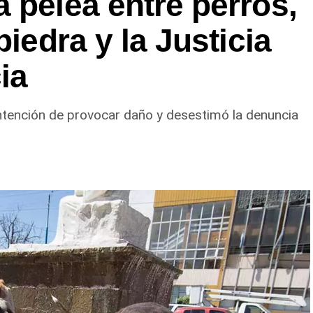
 pelea entre perros,
piedra y la Justicia
ia
ntención de provocar daño y desestimó la denuncia
l se brindó ayuda a vecinos de los barrios
 25, Carlos Soria y Chacramonte, donde se
 leña y alimentos.
lizaron la limpieza de alcantarillas y sumideros en
llos Jujuy y Güemes; Güemes entre Dr. Maradona y
chdale; Rochdale y Australia; Rochdale y Jujuy;
oca; y Chula Vista, casi San Juan.