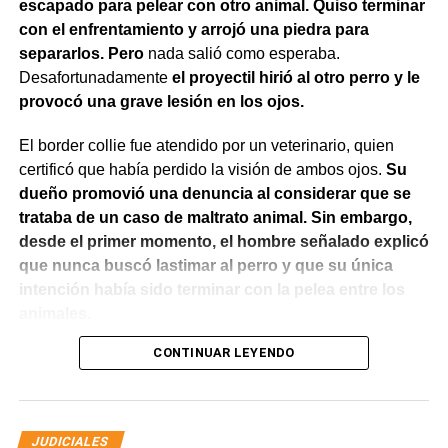
escapado para pelear con otro animal. Quiso terminar
con el enfrentamiento y arrojó una piedra para
separarlos. Pero
nada salió como esperaba.
Desafortunadamente
el proyectil hirió al otro perro y le
provocó una grave lesión en los ojos.
El border collie fue atendido por un veterinario, quien
También se efectuaron trabajos en Los Fresnos y Vintter;
certificó que había perdido la visión de ambos ojos.
Su
Avenida Viterbori y Lago Mascardi; Avenida Roca y
dueño promovió una denuncia al considerar que se
Gadano; y Gadano al 846, donde se retiró una rejilla
trataba de un caso de maltrato animal. Sin embargo,
dañada y se colocó una valla preventiva para evitar
desde el primer momento, el hombre señalado explicó
accidentes.
que nunca buscó lastimar al perro y que su única
intención había sido terminar con la pelea entre los
Como parte del operativo, s
e pusieron en
animales.
funcionamiento las bombas sumergibles ubicadas en
José Ingenieros y Mendoza, y en 9 de Julio y
CONTINUAR LEYENDO
El Juzgado de Paz analizó el caso y resolvió desestimar
Belgrano, con el objetivo de acelerar el drenaje del
la denuncia y archivar las actuaciones. La jueza concluyó
agua acumulada.
que los hechos no configuraban la contravención de
maltrato animal prevista en el Código Contravencional.
Las tareas continuarán durante la tarde en barrio
JUDICIALES