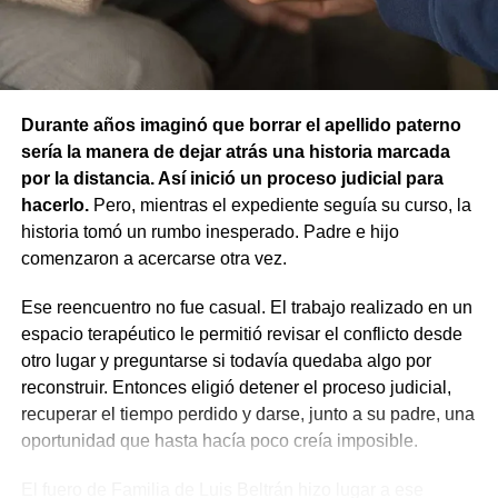
La resolución también descartó la figura de custodia de
Ante emergencias, los vecinos pueden comunicarse con
animales, ya que esa infracción solo se configura cuando
Defensa Civil al 103 o al 4426376. Para consultas y
un animal causa lesiones a una persona por falta de
reclamos continúa habilitada la línea gratuita 0800-222-
cuidados de su dueño. En este caso, el daño recayó
9742, de lunes a viernes de 8 a 17.
sobre otro animal, por lo que esa norma tampoco
Durante años imaginó que borrar el apellido paterno
resultaba aplicable.
sería la manera de dejar atrás una historia marcada
por la distancia. Así inició un proceso judicial para
El fallo aclaró que el archivo de la causa
hacerlo.
Pero, mientras el expediente seguía su curso, la
contravencional no impide que el dueño del perro
historia tomó un rumbo inesperado. Padre e hijo
lesionado reclame por la vía civil una indemnización
comenzaron a acercarse otra vez.
por los daños que considere haber sufrido.
Ese reencuentro no fue casual. El trabajo realizado en un
espacio terapéutico le permitió revisar el conflicto desde
otro lugar y preguntarse si todavía quedaba algo por
reconstruir. Entonces eligió detener el proceso judicial,
recuperar el tiempo perdido y darse, junto a su padre, una
oportunidad que hasta hacía poco creía imposible.
El fuero de Familia de Luis Beltrán hizo lugar a ese