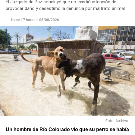
El Juzgado de Paz concluyó que no existió intención de
Noroeste, Quinta 25, Carlos Soria y Chacramonte,
provocar daño y desestimó la denuncia por maltrato animal.
donde se entregaron nylon, frazadas, colchones, leña
y alimentos.
Hace 17 horas
el
06/08/2026
En paralelo, las cuadrillas municipales realizaron la
limpieza de alcantarillas y sumideros en distintos
sectores de la ciudad, entre ellos Jujuy y Güemes;
Güemes entre Dr. Maradona y República del Líbano;
Carlos Gardel y Rochdale; Rochdale y Australia;
Rochdale y Jujuy; Yrigoyen y Mendoza; Yrigoyen y
Avenida Roca; y Chula Vista, casi San Juan.
Foto: Archivo.
Un hombre de Río Colorado vio que su perro se había