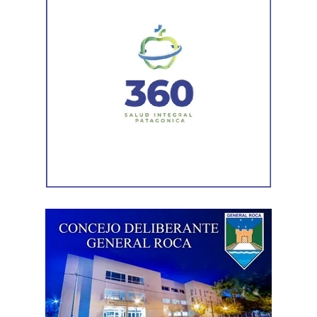
En la sentencia,
la magistrada explicó que el
desistimiento es una forma de poner fin
anticipadamente a un proceso judicial cuando una de
las partes decide no continuar con la acción.
Agregó que el Código Procesal Civil y Comercial autoriza
esa posibilidad siempre que, si la demanda ya fue
trasladada, la otra parte haya sido notificada.
Como en este caso ese traslado aún no se había
concretado, la jueza entendió que estaban cumplidos
todos los requisitos legales para admitir el desistimiento y
declarar extinguido el proceso.
«En virtud de ello entiendo que se encuentran
configurados los recaudos previstos en el artículo 278,
para que opere el desistimiento del proceso por voluntad
de la parte», explicó. Además, se estableció que las