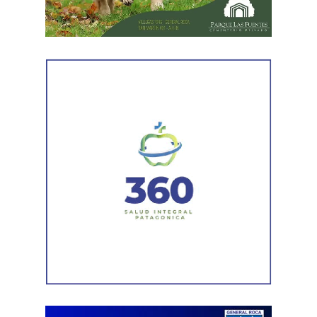
el ritmo de ejecución y optimizar las tareas de
mantenimiento en distintos puntos del Alto Valle.
Por otra parte, el organismo avanza con el relevamiento
técnico que definirá los tramos de la Ruta Nacional N°
151 donde se aplicarán 5.000 toneladas de mezcla
asfáltica en caliente, una obra destinada a recuperar los
sectores más deteriorados y mejorar las condiciones de
transitabilidad.