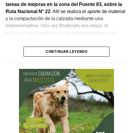
tareas de mejoras en la zona del Puente 83, sobre la
Ruta Nacional N° 22
. Allí se realiza el aporte de material
y la compactación de la calzada mediante una
motoniveladora. Una vez finalizada esa etapa, el
personal continuará con el calce de banquinas en los
sectores previstos.
CONTINUAR LEYENDO
Desde Vialidad Nacional informaron que,
durante las
próximas semanas, el operativo de bacheo será
reforzado con dos nuevas cuadrillas de trabajo y dos
camiones bacheadores, lo que permitirá incrementar