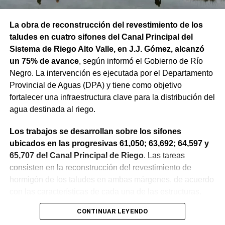
La obra de reconstrucción del revestimiento de los
taludes en cuatro sifones del Canal Principal del
Sistema de Riego Alto Valle, en J.J. Gómez, alcanzó
un 75% de avance
, según informó el Gobierno de Río
Negro. La intervención es ejecutada por el Departamento
Provincial de Aguas (DPA) y tiene como objetivo
fortalecer una infraestructura clave para la distribución del
agua destinada al riego.
Los trabajos se desarrollan sobre los sifones
ubicados en las progresivas 61,050; 63,692; 64,597 y
65,707 del Canal Principal de Riego
. Las tareas
consisten en la reconstrucción del revestimiento de
hormigón de los taludes en ambas márgenes, de acuerdo
con las características de cada una de las estructuras.
CONTINUAR LEYENDO
La obra incluye la demolición de losas deterioradas, la