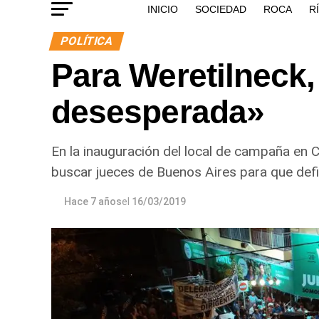
INICIO
SOCIEDAD
ROCA
R
POLÍTICA
Para Weretilneck,
desesperada»
En la inauguración del local de campaña en Ci
buscar jueces de Buenos Aires para que def
Hace 7 años
el
16/03/2019